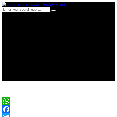
b 169 தமிழர்
பகுதியொன்றில்
பொலிஸாரால் இளைஞன்
பலி ; வன்முறையில்
ஈடுபட்ட குழு கைது
WhatsApp