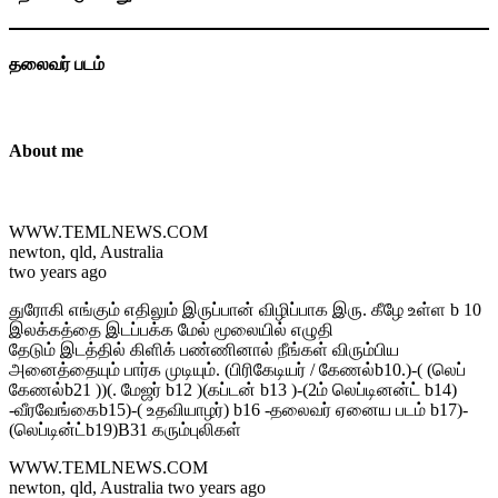
தலைவர் படம்
About me
WWW.TEMLNEWS.COM
newton, qld, Australia
two years ago
துரோகி எங்கும் எதிலும் இருப்பான் விழிப்பாக இரு. கீழே உள்ள b 10
இலக்கத்தை இடப்பக்க மேல் மூலையில் எழுதி
தேடும் இடத்தில் கிளிக் பண்ணினால் நீங்கள் விரும்பிய
அனைத்தையும் பார்க முடியும். (பிரிகேடியர் / கேணல்b10.)-( (லெப்
கேணல்b21 ))(. மேஜர் b12 )(கப்டன் b13 )-(2ம் லெப்டினன்ட் b14)
-வீரவேங்கைb15)-( உதவியாழர்) b16 -தலைவர் ஏனைய படம் b17)-
(லெப்டின்ட்b19)B31 கரும்புலிகள்
WWW.TEMLNEWS.COM
newton, qld, Australia two years ago