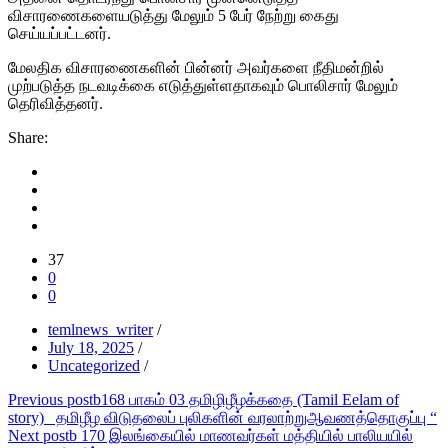
விசாரணைகளையடுத்து மேலும் 5 பேர் நேற்று கைது
செய்யப்பட்டனர்.
மேலதிக விசாரணைகளின் பின்னர் அவர்களை நீதிமன்றில்
முற்படுத்த நடவடிக்கை எடுத்துள்ளதாகவும் பொலிசார் மேலும்
தெரிவித்தனர்.
Share:
37
0
0
temlnews_writer
/
July 18, 2025
/
Uncategorized
/
Post
Previous post
b168 பாகம் 03 தமிழிழீழக்கதை (Tamil Eelam of
story) தமிழீழ விடுதலைப் புலிகளின் வரலாற்றுஆவணத்தொகுப்பு “
navigation
Next post
b 170 இலங்கையில் மாணவர்கள் மத்தியில் பாலியயில்