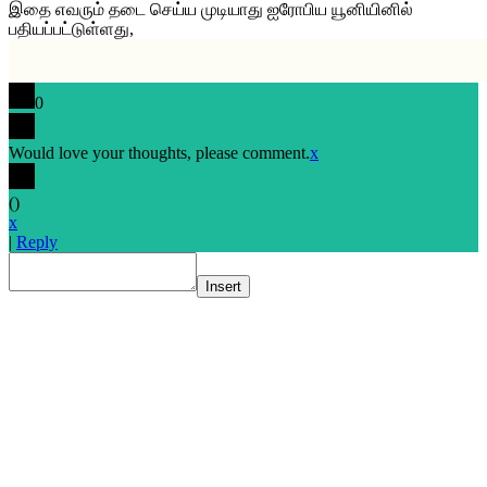
இதை எவரும் தடை செய்ய முடியாது ஐரோபிய யூனியினில்
பதியப்பட்டுள்ளது,
0
Would love your thoughts, please comment.
x
(
)
x
|
Reply
Insert