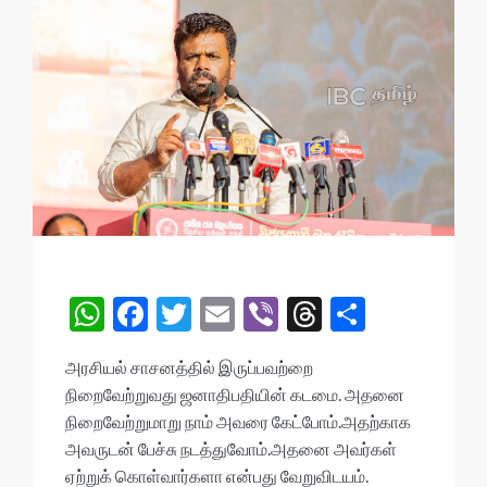
W
F
T
E
Vi
T
S
h
ac
w
m
b
hr
h
அரசியல் சாசனத்தில் இருப்பவற்றை
at
e
itt
ai
er
ea
ar
நிறைவேற்றுவது ஜனாதிபதியின் கடமை. அதனை
s
b
er
l
ds
e
நிறைவேற்றுமாறு நாம் அவரை கேட்போம்.அதற்காக
A
o
அவருடன் பேச்சு நடத்துவோம்.அதனை அவர்கள்
ஏற்றுக் கொள்வார்களா என்பது வேறுவிடயம்.