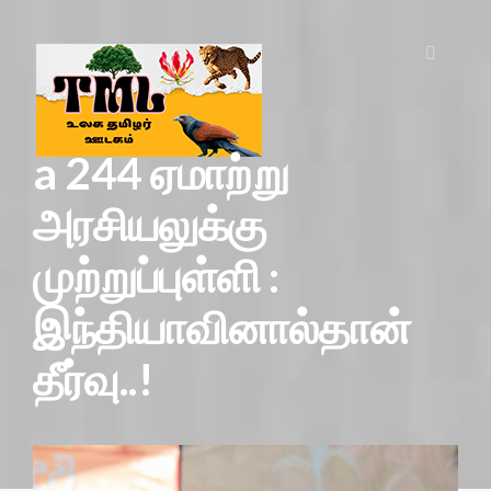
a 244 ஏமாற்று
அரசியலுக்கு
முற்றுப்புள்ளி :
இந்தியாவினால்தான்
தீர்வு..!