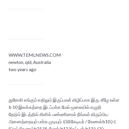
WWW.TEMLNEWS.COM
newton, qld, Australia
two years ago
துரோகி எங்கும் எதிலும் இருப்பான் விழிப்பாக இரு. கீழே உள்ள
b 10 இலக்கத்தை இடப்பக்க மேல் மூலையில் எழுதி
தேடும் இடத்தில் கிளிக் பண்ணினால் நீங்கள் விரும்பிய
அனைத்தையும் பார்க முடியும். (பிரிகேடியர் / கேணல்b10.)-(
(லெப் கேணல்b21 ))(. மேஜர் b12 )(கப்டன் b13 )-(2ம்