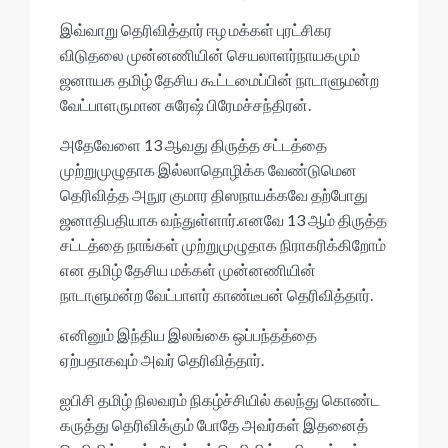
p
o
p
k
இவ்வாறு தெரிவித்தார் ஈழ மக்கள் புரட்சிகர
விடுதலை முன்னணியின் செயலாளர்நாயகமும்
ஜனாயக தமிழ் தேசிய கூட்டமைப்பின் நாடாளுமன்ற
வேட்பாளருமான சுரேஷ் பிரேமச்சந்திரன்.
அதேவேளை 13 ஆவது திருத்த சட்டத்தை
முற்றுமுழுதாக இல்லாதொழிக்க வேண்டுமென
தெரிவித்த அநுர குமார திஸநாயக்கவே தற்போது
ஜனாதிபதியாக வந்துள்ளார்.எனவே 13 ஆம் திருத்த
சட்டத்தை நாங்கள் முற்றுமுழுதாக நிராகரிக்கிறோம்
என தமிழ் தேசிய மக்கள் முன்னணியின்
நாடாளுமன்ற வேட்பாளர் காண்டீபன் தெரிவித்தார்.
எனினும் இந்திய இலங்கை ஒப்பந்தத்தை
ஏற்பதாகவும் அவர் தெரிவித்தார்.
ஐபிசி தமிழ் நிலவரம் நிகழ்ச்சியில் கலந்து கொண்ட
கருத்து தெரிவிக்கும் போதே அவர்கள் இதனைத்