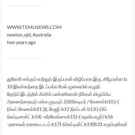
WWW.TEMLNEWS.COM
newton, qld, Australia
two years ago
துரோகி எங்கும் எதிலும் இருப்பான் விழிப்பாக இரு. கீழே உள்ள b
10 இலக்கத்தை இடப்பக்க மேல் மூலையில் எழுதி
தேடும் இடத்தில் கிளிக் பண்ணினால் நீங்கள் விரும்பிய
அனைத்தையும் பார்க முடியும். (பிரிகேடியர் / கேணல்b10.)-(
(லெப் கேணல்b21 ))(. மேஜர் b12 )(கப்டன் b13 )-(2ம்
லெப்டினன்ட் b14) -வீரவேங்கைb15)-( உதவியாழர்) b16
-தலைவர் ஏனைய படம் b17)-(லெப்டின்ட்b19)B31 கரும்புலிகள்