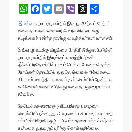
W
F
T
E
Vi
T
S
h
ac
w
m
b
hr
h
இலங்கை
நாடாளுமன்றில் இன்று 20 ற்கும் மேற்பட்ட
at
e
itt
ai
er
ea
ar
வைத்தியர்கள் உள்ளனர்.அவர்களில் வடக்கு
s
b
er
l
ds
e
கிழக்கைச் சேர்ந்த நான்கு வைத்தியர்கள் உள்ளனர்.
A
o
இவ்வாறு வடக்கு கிழக்கை பிரதிநிதித்துவப்படுத்தி
p
o
நாடாளுமன்றில் இருக்கும் வைத்தியர்கள்
p
k
இந்தப்பிரதேசத்தில் பரவும் டெங்கு போன்ற தொற்று
நோய்கள் தொடர்பில் ஒரு வெள்ளை அறிக்கையை
விடாமல் வைத்தியசாலைக்குள் செல்கின்றேன் என
காணொளிகளை விடுவது வைத்தியதுறை சார்ந்த
தீர்வல்ல.
தேசியத்தலைமை ஒருவிடயத்தை பலமுறை
சொல்லியிருக்கிறது. அவருடைய பெயரை பலமுறை
உச்சரிக்கிறோமே ஒழிய அவர் எதனை கற்றுத்தந்தார்
என்பதை ஒருவரும் புரிந்து கொள்வதில்லை.