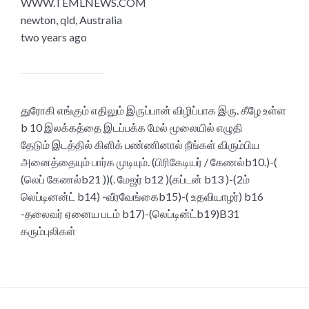
WWW.TEMLNEWS.COM
newton, qld, Australia
two years ago
துரோகி எங்கும் எதிலும் இருப்பான் விழிப்பாக இரு. கீழே உள்ள
b 10 இலக்கத்தை இடப்பக்க மேல் மூலையில் எழுதி
தேடும் இடத்தில் கிளிக் பண்ணினால் நீங்கள் விரும்பிய
அனைத்தையும் பார்க முடியும். (பிரிகேடியர் / கேணல்b10.)-(
(லெப் கேணல்b21 ))(. மேஜர் b12 )(கப்டன் b13 )-(2ம்
லெப்டினன்ட் b14) -வீரவேங்கைb15)-( உதவியாழர்) b16
-தலைவர் ஏனைய படம் b17)-(லெப்டின்ட்b19)B31
கரும்புலிகள்