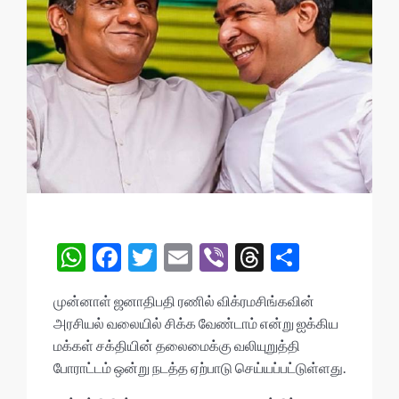
W
F
T
E
Vi
T
S
h
ac
w
m
b
hr
h
முன்னாள் ஜனாதிபதி ரணில் விக்ரமசிங்கவின்
at
e
itt
ai
er
ea
ar
அரசியல் வலையில் சிக்க வேண்டாம் என்று ஐக்கிய
s
b
er
l
ds
e
மக்கள் சக்தியின் தலைமைக்கு வலியுறுத்தி
A
o
போராட்டம் ஒன்று நடத்த ஏற்பாடு செய்யப்பட்டுள்ளது.