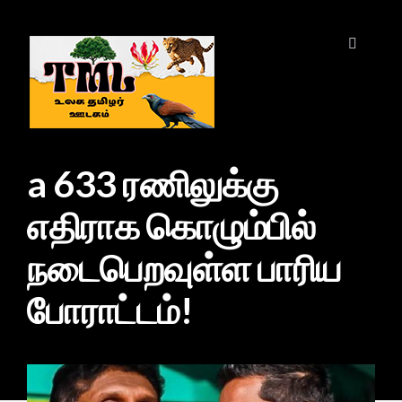
a 633 ரணிலுக்கு
எதிராக கொழும்பில்
நடைபெறவுள்ள பாரிய
போராட்டம்!