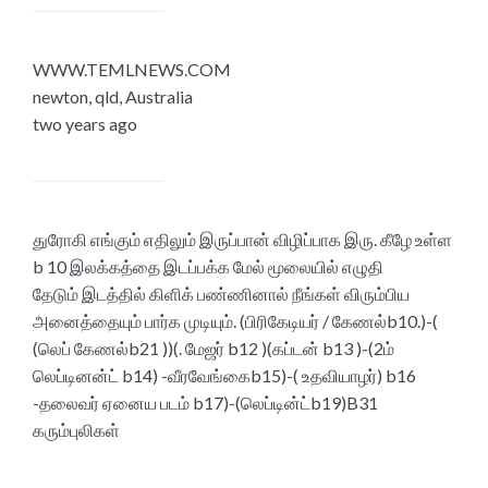
WWW.TEMLNEWS.COM
newton, qld, Australia
two years ago
துரோகி எங்கும் எதிலும் இருப்பான் விழிப்பாக இரு. கீழே உள்ள
b 10 இலக்கத்தை இடப்பக்க மேல் மூலையில் எழுதி
தேடும் இடத்தில் கிளிக் பண்ணினால் நீங்கள் விரும்பிய
அனைத்தையும் பார்க முடியும். (பிரிகேடியர் / கேணல்b10.)-(
(லெப் கேணல்b21 ))(. மேஜர் b12 )(கப்டன் b13 )-(2ம்
லெப்டினன்ட் b14) -வீரவேங்கைb15)-( உதவியாழர்) b16
-தலைவர் ஏனைய படம் b17)-(லெப்டின்ட்b19)B31
கரும்புலிகள்