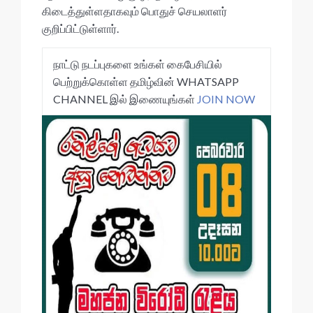
கிடைத்துள்ளதாகவும் பொதுச் செயலாளர்
குறிப்பிட்டுள்ளார்.
நாட்டு நடப்புகளை உங்கள் கைபேசியில்
பெற்றுக்கொள்ள தமிழ்வின் WHATSAPP
CHANNEL இல் இணையுங்கள்
JOIN NOW