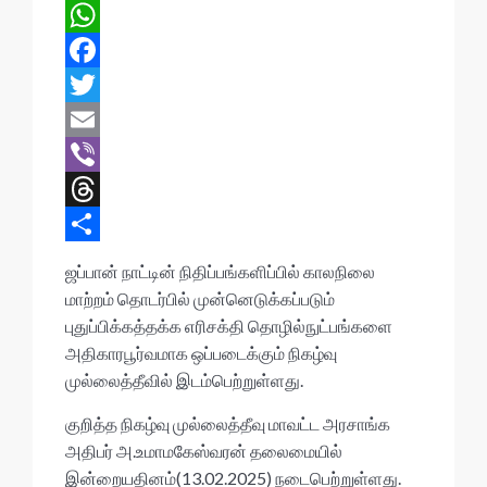
W
h
F
a
a
T
t
c
w
E
s
e
i
m
V
A
b
t
a
i
T
p
o
t
i
b
h
S
ஜப்பான் நாட்டின் நிதிப்பங்களிப்பில் காலநிலை
p
o
e
l
e
r
h
மாற்றம் தொடர்பில் முன்னெடுக்கப்படும்
புதுப்பிக்கத்தக்க எரிசக்தி தொழில்நுட்பங்களை
k
r
r
e
a
அதிகாரபூர்வமாக ஒப்படைக்கும் நிகழ்வு
a
r
முல்லைத்தீவில் இடம்பெற்றுள்ளது.
d
e
குறித்த நிகழ்வு முல்லைத்தீவு மாவட்ட அரசாங்க
s
அதிபர் அ.உமாமகேஸ்வரன் தலைமையில்
இன்றையதினம்(13.02.2025) நடைபெற்றுள்ளது.