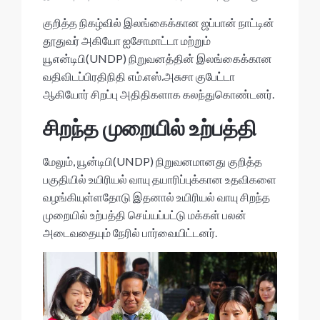
குறித்த நிகழ்வில் இலங்கைக்கான ஜப்பான் நாட்டின்
தூதுவர் அகியோ ஐசோமாட்டா மற்றும்
யூஎன்டிபி(UNDP) நிறுவனத்தின் இலங்கைக்கான
வதிவிடப்பிரதிநிதி எம்.எஸ்.அசுசா குபேட்டா
ஆகியோர் சிறப்பு அதிதிகளாக கலந்துகொண்டனர்.
சிறந்த முறையில் உற்பத்தி
மேலும், யூன்டிபி(UNDP) நிறுவனமானது குறித்த
பகுதியில் உயிரியல் வாயு தயாரிப்புக்கான உதவிகளை
வழங்கியுள்ளதோடு இதனால் உயிரியல் வாயு சிறந்த
முறையில் உற்பத்தி செய்யப்பட்டு மக்கள் பலன்
அடைவதையும் நேரில் பார்வையிட்டனர்.