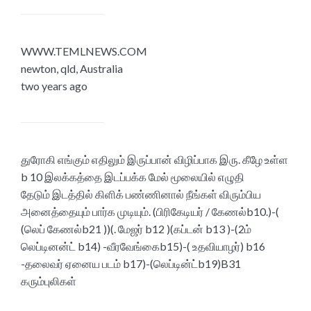
WWW.TEMLNEWS.COM
newton, qld, Australia
two years ago
துரோகி எங்கும் எதிலும் இருப்பான் விழிப்பாக இரு. கீழே உள்ள
b 10 இலக்கத்தை இடப்பக்க மேல் மூலையில் எழுதி
தேடும் இடத்தில் கிளிக் பண்ணினால் நீங்கள் விரும்பிய
அனைத்தையும் பார்க முடியும். (பிரிகேடியர் / கேணல்b10.)-(
(லெப் கேணல்b21 ))(. மேஜர் b12 )(கப்டன் b13 )-(2ம்
லெப்டினன்ட் b14) -வீரவேங்கைb15)-( உதவியாழர்) b16
-தலைவர் ஏனைய படம் b17)-(லெப்டின்ட்b19)B31
கரும்புலிகள்