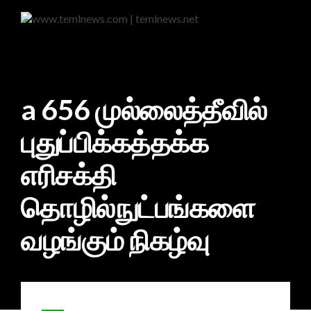
a 656 முல்லைத்தீவில்
புதுப்பிக்கத்தக்க
எரிசக்தி
தொழில்நுட்பங்களை
வழங்கும் நிகழ்வு