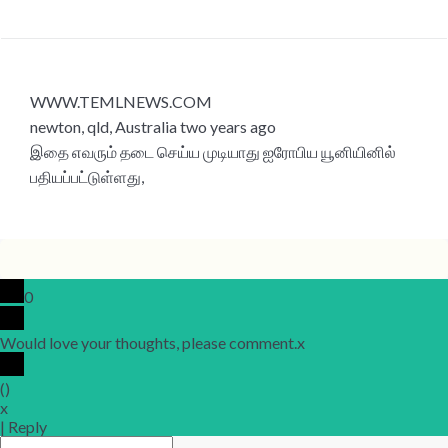
WWW.TEMLNEWS.COM
newton, qld, Australia two years ago
இதை எவரும் தடை செய்ய முடியாது ஐரோபிய யூனியினில்
பதியப்பட்டுள்ளது,
0
Would love your thoughts, please comment.
x
(
)
x
|
Reply