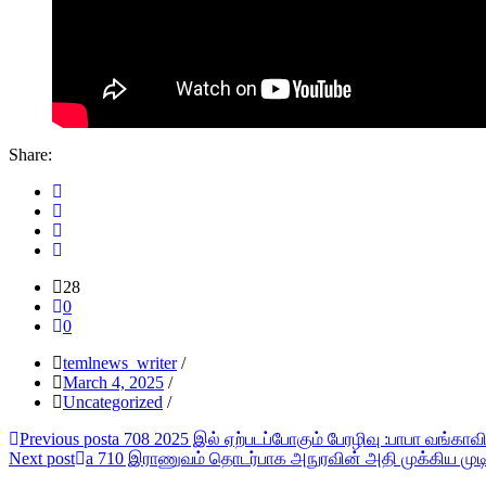
Share:
28
0
0
temlnews_writer
/
March 4, 2025
/
Uncategorized
/
Post
Previous post
a 708 2025 இல் ஏற்படப்போகும் பேரழிவு :பாபா வங்காவி
Next post
a 710 இராணுவம் தொடர்பாக அநுரவின் அதி முக்கிய முடி
navigation