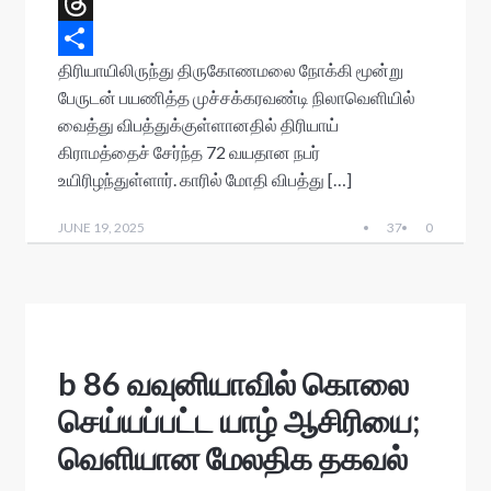
s
e
i
m
V
A
b
t
a
i
T
திரியாயிலிருந்து திருகோணமலை நோக்கி மூன்று
p
o
t
i
b
h
S
பேருடன் பயணித்த முச்சக்கரவண்டி நிலாவெளியில்
p
o
e
l
e
r
h
வைத்து விபத்துக்குள்ளானதில் திரியாய்
k
r
r
e
a
கிராமத்தைச் சேர்ந்த 72 வயதான நபர்
a
r
உயிரிழந்துள்ளார். காரில் மோதி விபத்து […]
d
e
JUNE 19, 2025
37
0
s
b 86 வவுனியாவில் கொலை
செய்யப்பட்ட யாழ் ஆசிரியை;
வெளியான மேலதிக தகவல்