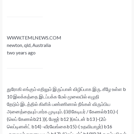
WWW.TEMLNEWS.COM
newton, qld, Australia
two years ago
துரோகி எங்கும் எதிலும் இருப்பான் விழிப்பாக இரு. கீழே உள்ள b
10 இலக்கத்தை இடப்பக்க மேல் மூலையில் எழுதி
தேடும் இடத்தில் கிளிக் பண்ணினால் நீங்கள் விரும்பிய
அனைத்தையும் பார்க முடியும். (பிரிகேடியர் / கேணல்b10.)-(
(லெப் கேணல்b21 ))(. மேஜர் b12 )(கப்டன் b13 )-(2ம்
லெப்டினன்ட் b14) -வீரவேங்கைb15)-( உதவியாழர்) b16
-தலைவர் ஏனைய படம் b17)-(லெப்டின்ட்b19)B31 கரும்புலிகள்