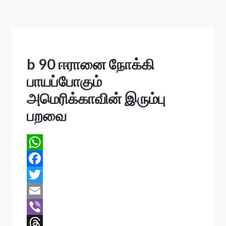
s
b 90 ஈரானை நோக்கி
பாயப்போகும்
அமெரிக்காவின் இரும்பு
பறவை
W
h
F
a
a
T
t
c
w
E
s
e
i
m
V