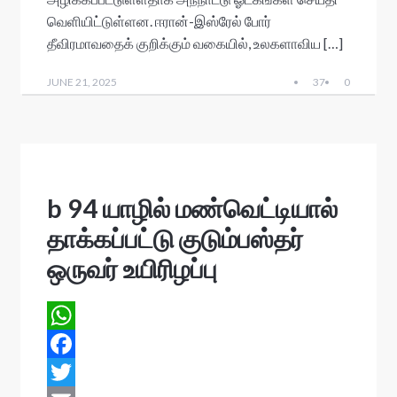
k
r
r
e
a
வெளியிட்டுள்ளன. ஈரான்-இஸ்ரேல் போர்
a
r
தீவிரமாவதைக் குறிக்கும் வகையில், உலகளாவிய […]
d
e
JUNE 21, 2025
37
0
s
b 94 யாழில் மண்வெட்டியால்
தாக்கப்பட்டு குடும்பஸ்தர்
ஒருவர் உயிரிழப்பு
W
h
F