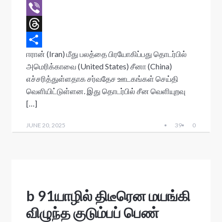
t
c
w
E
s
e
i
m
V
A
b
t
a
i
T
ஈரான் (Iran) மீது பலத்தை பிரயோகிப்பது தொடர்பில்
p
o
t
i
b
h
S
அமெரிக்காவை (United States) சீனா (China)
p
o
e
l
e
r
h
எச்சரித்துள்ளதாக சர்வதேச ஊடகங்கள் செய்தி
k
r
r
e
a
வெளியிட்டுள்ளன. இது தொடர்பில் சீன வெளியுறவு
a
r
[…]
d
e
JUNE 20, 2025
39
0
s
b 91யாழில் திடீரென மயங்கி
விழுந்த குடும்பப் பெண்