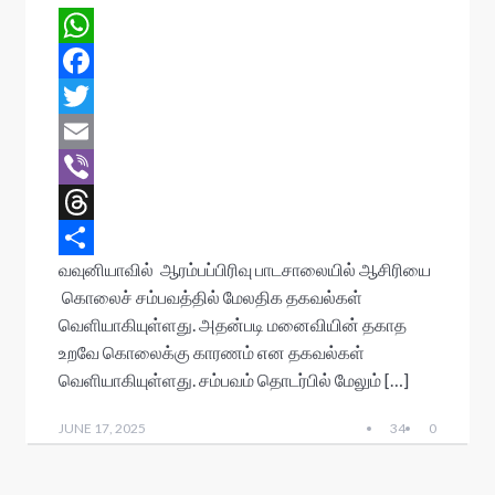
W
h
F
a
a
T
t
c
w
E
s
e
i
m
V
A
b
t
a
i
T
வவுனியாவில் ஆரம்பப்பிரிவு பாடசாலையில் ஆசிரியை
p
o
t
i
b
h
S
கொலைச் சம்பவத்தில் மேலதிக தகவல்கள்
p
o
e
l
e
r
h
வெளியாகியுள்ளது. அதன்படி மனைவியின் தகாத
k
r
r
e
a
உறவே கொலைக்கு காரணம் என தகவல்கள்
a
r
வெளியாகியுள்ளது. சம்பவம் தொடர்பில் மேலும் […]
d
e
JUNE 17, 2025
34
0
s