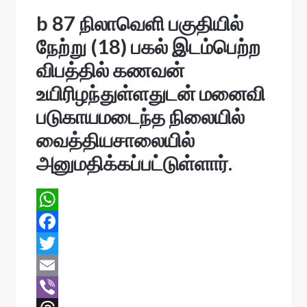
b 87 நிலாவெளி பகுதியில்
நேற்று (18) பகல் இடம்பெற்ற
விபத்தில் கணவன்
உயிரிழந்துள்ளதுடன் மனைவி
படுகாயமடைந்த நிலையில்
வைத்தியசாலையில்
அனுமதிக்கப்பட்டுள்ளார்.
W
h
F
a
a
T
t
c
w
E