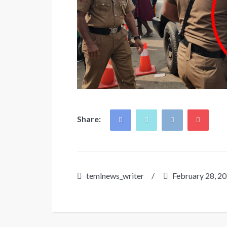
Share:
temlnews_writer
/
February 28, 2