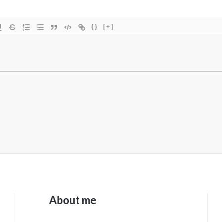
{}
[+]
About me