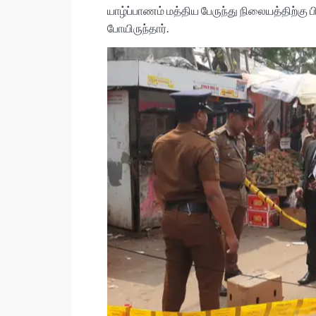
A
o
யாழ்ப்பாணம் மத்திய பேருந்து நிலையத்திற்க
p
o
போயிருந்தார்.
p
k