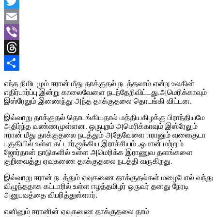
Facebook
Twitter
Email
Viber
Threads
Share
எந்த நிமிடமும் ஈரான் மீது தாக்குதல் நடத்தலாம் என்ற உலகின்
எதிர்பார்ப்பு இன்று காலைவேளை நடந்தேறிவிட்டது.அமெரிக்காவும்
இஸ்ரேலும் இணைந்து அந்த தாக்குதலை தொடங்கி விட்டன.
இவ்வாறு தாக்குதல் தொடங்கியதால் மத்தியகிழக்கு பிராந்தியமே
அதிர்ந்த வண்ணமுள்ளன. ஒருபுறம் அமெரிக்காவும் இஸ்ரேலும்
ஈரான் மீது தாக்குதலை நடத்தும் அதேவேளை ஈரானும் வளைகுடா
பகுதியில் உள்ள கட்டார்,ஐக்கிய இராச்சியம் ,ஓமான் மற்றும்
ஜோர்தான் நாடுகளில் உள்ள அமெரிக்க இராணுவ தளங்களை
குறிவைத்து ஏவுகணை தாக்குதலை நடத்தி வருகிறது.
இவ்வாறு ஈரான் நடத்தும் ஏவுகணை தாக்குதல்கள் மழைபோல் வந்து
விழுந்ததாக கட்டாரில் உள்ள ஈழத்தமிழர் ஒருவர் தனது நேரடி
அனுபவத்தை விபரித்துள்ளார்.
எனினும் ஈரானின் ஏவுகணை தாக்குதலை தாம்