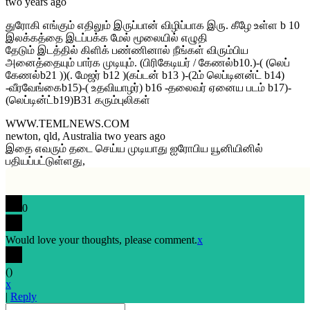
two years ago
துரோகி எங்கும் எதிலும் இருப்பான் விழிப்பாக இரு. கீழே உள்ள b 10
இலக்கத்தை இடப்பக்க மேல் மூலையில் எழுதி
தேடும் இடத்தில் கிளிக் பண்ணினால் நீங்கள் விரும்பிய
அனைத்தையும் பார்க முடியும். (பிரிகேடியர் / கேணல்b10.)-( (லெப்
கேணல்b21 ))(. மேஜர் b12 )(கப்டன் b13 )-(2ம் லெப்டினன்ட் b14)
-வீரவேங்கைb15)-( உதவியாழர்) b16 -தலைவர் ஏனைய படம் b17)-
(லெப்டின்ட்b19)B31 கரும்புலிகள்
WWW.TEMLNEWS.COM
newton, qld, Australia two years ago
இதை எவரும் தடை செய்ய முடியாது ஐரோபிய யூனியினில்
பதியப்பட்டுள்ளது,
0
Would love your thoughts, please comment.
x
(
)
x
|
Reply