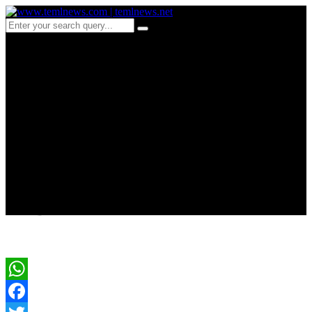
fc 377-கட்டாரில்
மழைபோல் வந்து விழும்
ஈரானின் ஏவுகணைகள் :
ஈழத்தமிழரின் நேரடி
அனுபவம்
WhatsApp