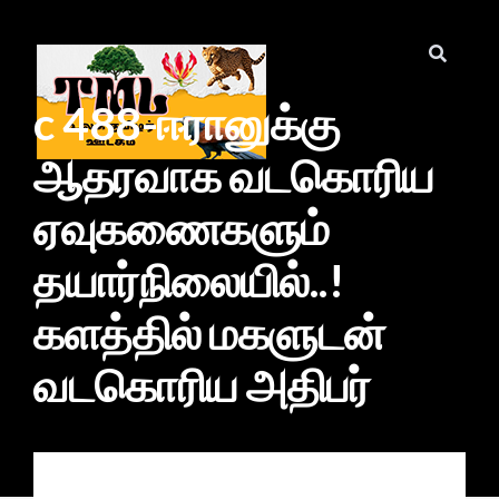
c 488-ஈரானுக்கு
ஆதரவாக வடகொரிய
ஏவுகணைகளும்
தயார்நிலையில்..!
களத்தில் மகளுடன்
வடகொரிய அதிபர்