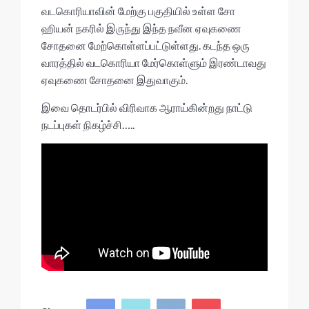
வடகொரியாவின் மேற்கு பகுதியில் உள்ள சோ
ஹியன் நகரில் இருந்து இந்த நவீன ஏவுகணை
சோதனை மேற்கொள்ளப்பட்டுள்ளது. கடந்த ஒரு
வாரத்தில் வடகொரியா மேர்கொள்ளும் இரண்டாவது
ஏவுகணை சோதனை இதுவாகும்.
இவை தொடர்பில் விரிவாக ஆராய்கின்றது நாட்டு
நடப்புகள் நிகழ்ச்சி…..