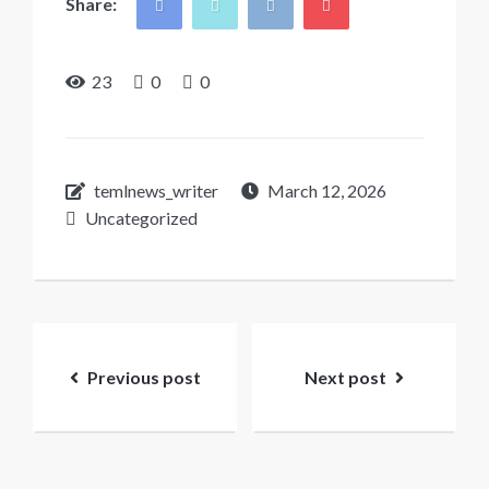
Share:
23
0
0
temlnews_writer
March 12, 2026
Uncategorized
Post
navigation
Previous post
Next post