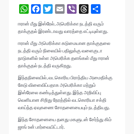
W
F
T
E
Vi
T
S
h
ac
w
m
b
hr
h
ஈரான் மீது இஸ்ரேல், அமெரிக்கா நடத்தி வரும்
at
e
itt
ai
er
ea
ar
தாக்குதல் இரண்டாவது வாரத்தை எட்டியுள்ளது.
s
b
er
l
ds
e
ஈரான் மீது அமெரிக்கா கடுமையான தாக்குதலை
A
o
நடத்தி வரும் நிலையில் பதிலுக்கு வளைகுடா
p
o
நாடுகளில் உள்ள அமெரிக்க தளங்கள் மீது ஈரான்
p
k
தாக்குதல் நடத்தி வருகிறது.
இந்தநிலையில், வடகொரிய பிராந்திய அமைதிக்கு
கேடு விளைவிப்பதாக அமெரிக்கா மற்றும்
இஸ்ரேலை கண்டித்துள்ளது. இந்த அறிவிப்பு
வெளியான சிறிது நேரத்தில் வடகொரியா சக்தி
வாய்ந்த ஏவுகணை சோதனையையும் நடத்தியது.
இந்த சோதனையை தனது மகளுடன் சேர்ந்து கிம்
ஜாங் உன் பார்வையிட்டார்.