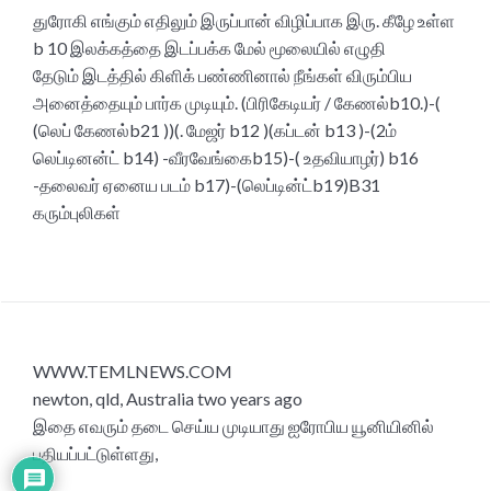
துரோகி எங்கும் எதிலும் இருப்பான் விழிப்பாக இரு. கீழே உள்ள
b 10 இலக்கத்தை இடப்பக்க மேல் மூலையில் எழுதி
தேடும் இடத்தில் கிளிக் பண்ணினால் நீங்கள் விரும்பிய
அனைத்தையும் பார்க முடியும். (பிரிகேடியர் / கேணல்b10.)-(
(லெப் கேணல்b21 ))(. மேஜர் b12 )(கப்டன் b13 )-(2ம்
லெப்டினன்ட் b14) -வீரவேங்கைb15)-( உதவியாழர்) b16
-தலைவர் ஏனைய படம் b17)-(லெப்டின்ட்b19)B31
கரும்புலிகள்
WWW.TEMLNEWS.COM
newton, qld, Australia two years ago
இதை எவரும் தடை செய்ய முடியாது ஐரோபிய யூனியினில்
பதியப்பட்டுள்ளது,