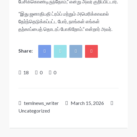
பேசிக்கொண்டிருந்தோம்,” என்று அவர் குறிப்பிட்டார்.
“இது ஜனாதிபதி ட்ரம்ப் மற்றும் அமெரிக்காவால்
தேர்ந்தெடுக்கப்பட்ட போர், நாங்கள் எங்கள்
தற்காப்பைத் தொடரப் போகிறோம்.” என்றார் அவர்.
Share:
18
0
0
temlnews_writer
March 15, 2026
Uncategorized