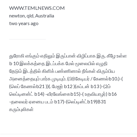
WWW.TEMLNEWS.COM
newton, qld, Australia
two years ago
துரோகி எங்கும் எதிலும் இருப்பான் விழிப்பாக இரு. கீழே உள்ள
b 10 இலக்கத்தை இடப்பக்க மேல் மூலையில் எழுதி
தேடும் இடத்தில் கிளிக் பண்ணினால் நீங்கள் விரும்பிய
அனைத்தையும் பார்க முடியும். (பிரிகேடியர் / கேணல்b10.)-(
(லெப் கேணல்b21 ))(. மேஜர் b12 )(கப்டன் b13 )-(2ம்
லெப்டினன்ட் b14) -வீரவேங்கைb15)-( உதவியாழர்) b16
-தலைவர் ஏனைய படம் b17)-(லெப்டின்ட்b19)B31
கரும்புலிகள்