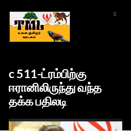
c 511-ட்ரம்பிற்கு
ஈரானிலிருந்து வந்த
தக்க பதிலடி