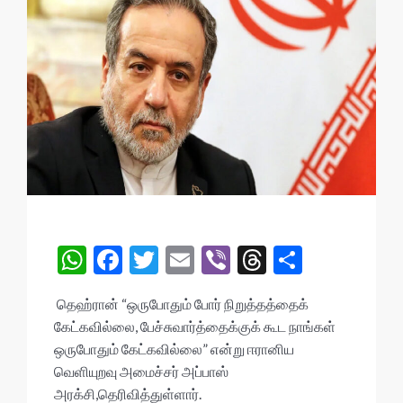
W
F
T
E
Vi
T
S
h
ac
w
m
b
hr
h
தெஹ்ரான் “ஒருபோதும் போர் நிறுத்தத்தைக்
at
e
itt
ai
er
ea
ar
கேட்கவில்லை, பேச்சுவார்த்தைக்குக் கூட நாங்கள்
s
b
er
l
ds
e
ஒருபோதும் கேட்கவில்லை” என்று ஈரானிய
A
o
வெளியுறவு அமைச்சர் அப்பாஸ்
அரக்சி,தெரிவித்துள்ளார்.