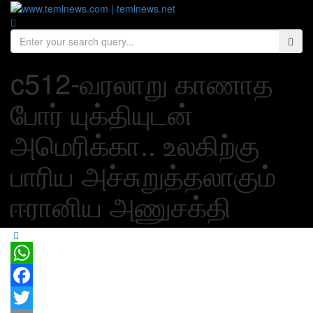
c512-வரலாறு காணாத
போர் யுக்தியுடன்
அமெரிக்கா.. உலகிற்கு
பாரிய அச்சுறுத்தலாகும்
ஈரானிய அணுசக்தி
WhatsApp
Facebook