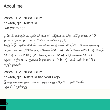
About me
WWW.TEMLNEWS.COM
newton, qld, Australia
two years ago
துரோகி எங்கும் எதிலும் இருப்பான் விழிப்பாக இரு. கீழே உள்ள b 10
இலக்கத்தை இடப்பக்க மேல் மூலையில் எழுதி
தேடும் இடத்தில் கிளிக் பண்ணினால் நீங்கள் விரும்பிய அனைத்தையும்
பார்க முடியும். (பிரிகேடியர் / கேணல்b10.)-( (லெப் கேணல்b21 ))(. மேஜர்
b12 )(கப்டன் b13 )-(2ம் லெப்டினன்ட் b14) -வீரவேங்கைb15)-(
உதவியாழர்) b16 -தலைவர் ஏனைய படம் b17)-(லெப்டின்ட்b19)B31
கரும்புலிகள்
WWW.TEMLNEWS.COM
newton, qld, Australia two years ago
இதை எவரும் தடை செய்ய முடியாது ஐரோபிய யூனியினில்
பதியப்பட்டுள்ளது,
0