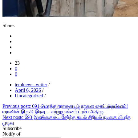
Share:
23
0
0
temlnews_writer
/
April 6, 2026
/
Uncategorized
/
Post
Previous post
c 691-மொத்த ஈரானையும் நாளை கைப்பற்றுவோம்!
ஈரானின் இறுதி இரவு… சற்றுமுன்னர் ட்ரம்ப் அதிரடி
navigation
Next post
c 693-இலங்கையை சேர்ந்த கயல் சிரியல் நடிகை விபரீத
முடிவு
Subscribe
Notify of