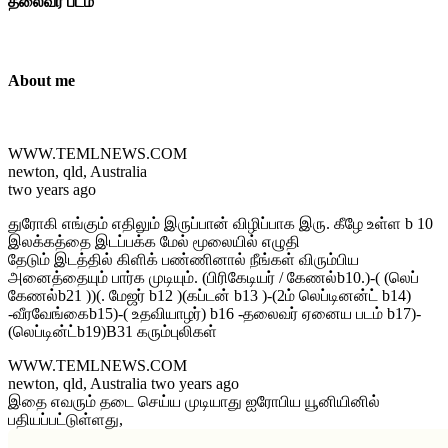
தலைவர் படம்
About me
WWW.TEMLNEWS.COM
newton, qld, Australia
two years ago
துரோகி எங்கும் எதிலும் இருப்பான் விழிப்பாக இரு. கீழே உள்ள b 10
இலக்கத்தை இடப்பக்க மேல் மூலையில் எழுதி
தேடும் இடத்தில் கிளிக் பண்ணினால் நீங்கள் விரும்பிய
அனைத்தையும் பார்க முடியும். (பிரிகேடியர் / கேணல்b10.)-( (லெப்
கேணல்b21 ))(. மேஜர் b12 )(கப்டன் b13 )-(2ம் லெப்டினன்ட் b14)
-வீரவேங்கைb15)-( உதவியாழர்) b16 -தலைவர் ஏனைய படம் b17)-
(லெப்டின்ட்b19)B31 கரும்புலிகள்
WWW.TEMLNEWS.COM
newton, qld, Australia two years ago
இதை எவரும் தடை செய்ய முடியாது ஐரோபிய யூனியினில்
பதியப்பட்டுள்ளது,