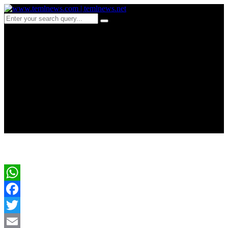
c 692-வீரசிங்கம்
அணைக்கட்டின்
கட்டுமானப் பணிகள்
நிறைவு
WhatsApp
Facebook
Twitter