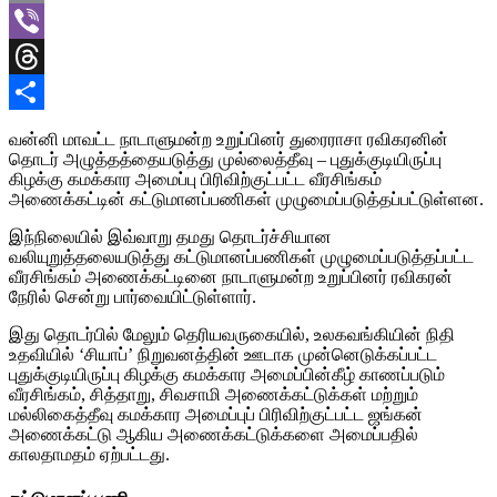
Email
Viber
Threads
Share
வன்னி மாவட்ட நாடாளுமன்ற உறுப்பினர் துரைராசா ரவிகரனின்
தொடர் அழுத்தத்தையடுத்து முல்லைத்தீவு – புதுக்குடியிருப்பு
கிழக்கு கமக்கார அமைப்பு பிரிவிற்குட்பட்ட வீரசிங்கம்
அணைக்கட்டின் கட்டுமானப்பணிகள் முழுமைப்படுத்தப்பட்டுள்ளன.
இந்நிலையில் இவ்வாறு தமது தொடர்ச்சியான
வலியுறுத்தலையடுத்து கட்டுமானப்பணிகள் முழுமைப்படுத்தப்பட்ட
வீரசிங்கம் அணைக்கட்டினை நாடாளுமன்ற உறுப்பினர் ரவிகரன்
நேரில் சென்று பார்வையிட்டுள்ளார்.
இது தொடர்பில் மேலும் தெரியவருகையில், உலகவங்கியின் நிதி
உதவியில் ‘சியாப்’ நிறுவனத்தின் ஊடாக முன்னெடுக்கப்பட்ட
புதுக்குடியிருப்பு கிழக்கு கமக்கார அமைப்பின்கீழ் காணப்படும்
வீரசிங்கம், சித்தாறு, சிவசாமி அணைக்கட்டுக்கள் மற்றும்
மல்லிகைத்தீவு கமக்கார அமைப்புப் பிரிவிற்குட்பட்ட ஜங்கன்
அணைக்கட்டு ஆகிய அணைக்கட்டுக்களை அமைப்பதில்
காலதாமதம் ஏற்பட்டது.