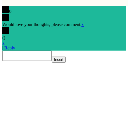
0
Would love your thoughts, please comment.
x
(
)
x
|
Reply
Insert