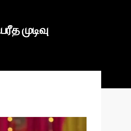
ரீத முடிவு