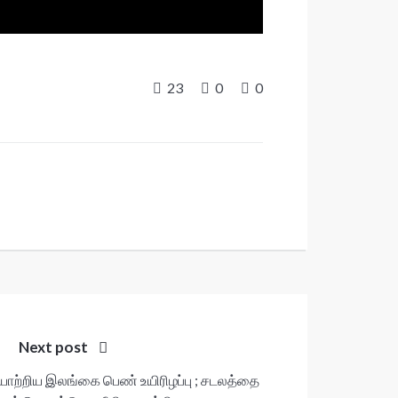
23
0
0
Next post
யாற்றிய இலங்கை பெண் உயிரிழப்பு ; சடலத்தை