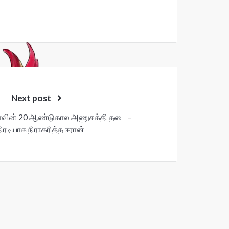
Next post
ாவின் 20 ஆண்டுகால அணுசக்தி தடை –
ரடியாக நிராகரித்த ஈரான்