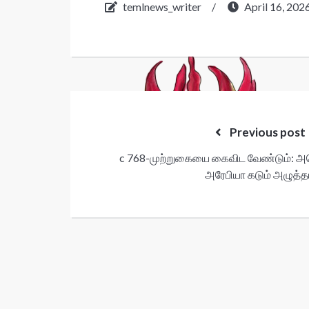
temlnews_writer
/
April 16, 202
Post
navigation
Previous post
c 768-முற்றுகையை கைவிட வேண்​டும்: அமெ
அரேபியா கடும் அழுத்த