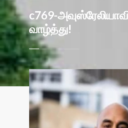
c769-அவுஸ்ரேலியாவில
வாழ்த்து!