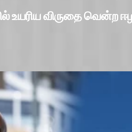
் உயரிய விருதை வென்ற ஈழத்