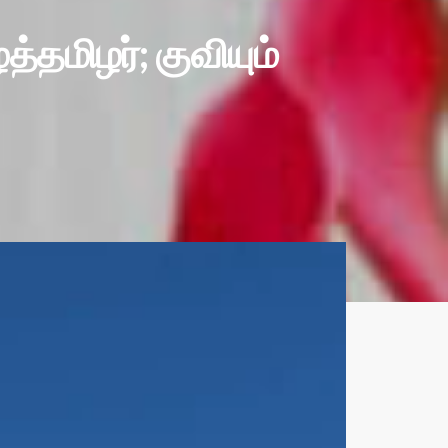
தமிழர்; குவியும்