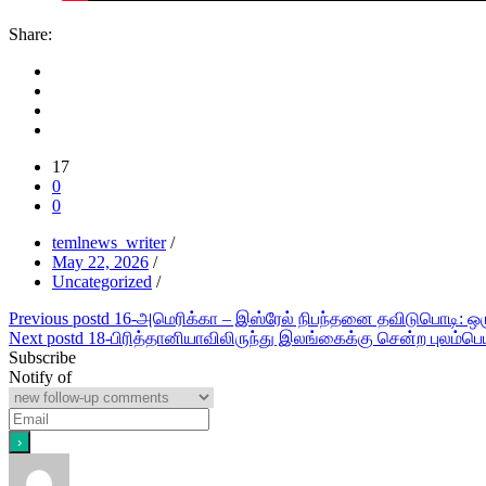
Share:
17
0
0
temlnews_writer
/
May 22, 2026
/
Uncategorized
/
Post
Previous post
d 16-அமெரிக்கா – இஸ்ரேல் நிபந்தனை தவிடுபொடி: ஒ
Next post
d 18-பிரித்தானியாவிலிருந்து இலங்கைக்கு சென்ற புலம்பெயர
navigation
Subscribe
Notify of