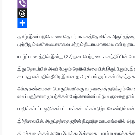
t
c
w
E
s
e
i
m
V
A
b
t
a
i
T
p
o
t
i
b
h
S
​தமிழ் இனப்படுகொலை தொடர்பாக கத்தோலிக்க அருட்தந்தை ஜீவ
p
o
e
l
e
r
h
முற்றிலும் உண்மையானவை மற்றும் நியாயமானவை என்று நாடாளு
k
r
r
e
a
யாழ்ப்பாணத்தில் இன்று (27) நடைபெற்ற ஊடக சந்திப்பின் போ
a
r
இது தொடர்பில் அவர் மேலும் தெரிவிக்கையில்,​இருப்பினும்
d
e
கூடாது என்பதில் தீவிர இனவாத அரசியல் தரப்புகள் மிகுந்
s
அந்த உண்மைகள் பொதுவெளிக்கு வருவதைத் தடுக்கும் நோக்கில
வைப்பதற்கான முயற்சிகள் மேற்கொள்ளப்பட்டு வருவதை நாம் 
பாதிக்கப்பட்ட ஒடுக்கப்பட்ட மக்கள் பக்கம் நிற்க வேண்டு
இந்நிலையில், அருட்தந்தை ஜூன் நிஷாந்த ஊடகங்களில் அருட்த
திருச்சபைக்குள்ளேயே இருந்து இத்தகைய மாற்று கருத்துக்கள