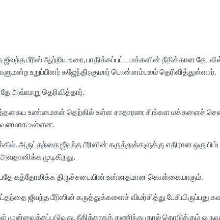
ந்த பீரிஸ் ஆற்றிய உரை, பாதிக்கப்பட்ட மக்களின் நீதிக்கான தேடலில
மன்ற உறுப்பினர் கஜேந்திரகுமார் பொன்னம்பலம் தெரிவித்துள்ளார்.
தே அவ்வாறு தெரிவித்தார்.
, இத்தகைய உண்மைகள் தெற்கில் உள்ள சாதாரண சிங்கள மக்களைச் சென்ற
த கவனமாக உள்ளன.
், அருட்தந்தை ஜீவந்த பீரிஸின் கருத்துக்களுக்கு எதிரான ஒரு பிம
அவதானிக்க முடிகிறது.​
ம் என்பதே கத்தோலிக்க திருச்சபையின் உன்னதமான கொள்கையாகும்.
ந்தை ஜீவந்த பீரிஸின் கருத்துக்களைச் விமர்சித்து பேசியிருப்பது க
் முன்வைக்கப்படுவது, நீதிக்காகத் துணிந்து குரல் கொடுக்கும் ஒரு