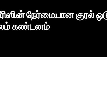
ீரிஸின் நேர்மையான குரல் ஒட
லம் கண்டனம்