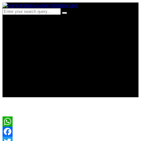
d 80-ஏன் நான் கோட் சூட்
போடக் கூடாதா?
முதலமைச்சர் விஜய்
திருச்சியில் கொடுத்த
விளக்கம்
WhatsApp