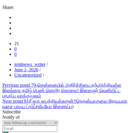
Share:
21
0
0
temlnews_writer
/
June 2, 2026
/
Uncategorized
/
Post
Previous post
d 79-சென்னையில் அதிர்ச்சியை ஏற்படுத்தியுள்ள
இலங்கை தமிழ் பெண் கொடூர கொலை! இளைஞர் வெளியிட்ட
navigation
பரபரப்பு வாக்குமூலம்
Next post
d 81நீ ஒரு பைத்தியக்காரன்!!நெதன்யாகுவை நேரடியாக
வசை பாடிய ட்ரம்ப்(வீடியோ இணைப்பு)
Subscribe
Notify of