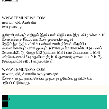
About me
WWW.TEMLNEWS.COM
newton, qld, Australia
two years ago
துரோகி எங்கும் எதிலும் இருப்பான் விழிப்பாக இரு. கீழே உள்ள b 10
இலக்கத்தை இடப்பக்க மேல் மூலையில் எழுதி
தேடும் இடத்தில் கிளிக் பண்ணினால் நீங்கள் விரும்பிய
அனைத்தையும் பார்க முடியும். (பிரிகேடியர் / கேணல்b10.)-( (லெப்
கேணல்b21 ))(. மேஜர் b12 )(கப்டன் b13 )-(2ம் லெப்டினன்ட் b14)
-வீரவேங்கைb15)-( உதவியாழர்) b16 -தலைவர் ஏனைய படம் b17)-
(லெப்டின்ட்b19)B31 கரும்புலிகள்
WWW.TEMLNEWS.COM
newton, qld, Australia two years ago
இதை எவரும் தடை செய்ய முடியாது ஐரோபிய யூனியினில்
பதியப்பட்டுள்ளது,
0