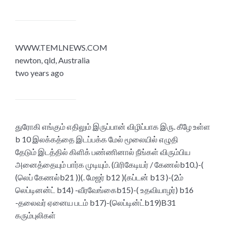
WWW.TEMLNEWS.COM
newton, qld, Australia
two years ago
துரோகி எங்கும் எதிலும் இருப்பான் விழிப்பாக இரு. கீழே உள்ள
b 10 இலக்கத்தை இடப்பக்க மேல் மூலையில் எழுதி
தேடும் இடத்தில் கிளிக் பண்ணினால் நீங்கள் விரும்பிய
அனைத்தையும் பார்க முடியும். (பிரிகேடியர் / கேணல்b10.)-(
(லெப் கேணல்b21 ))(. மேஜர் b12 )(கப்டன் b13 )-(2ம்
லெப்டினன்ட் b14) -வீரவேங்கைb15)-( உதவியாழர்) b16
-தலைவர் ஏனைய படம் b17)-(லெப்டின்ட்b19)B31
கரும்புலிகள்