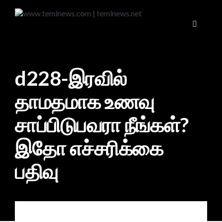
d228-இரவில்
தாமதமாக உணவு
சாப்பிடுபவரா நீங்கள்?
இதோ எச்சரிக்கை
பதிவு