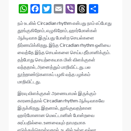
W
F
T
E
Vi
T
S
h
ac
w
m
b
hr
h
நம் உடலில் Circadian rhythm என்பது நாம் எப்போது
at
e
itt
ai
er
ea
ar
தூங்குகிறோம், எழுகிறோம், ஹார்மோன்கள்
s
b
er
l
ds
e
ஆக்டிவாக இருப்பது போன்ற செயல்களை
A
o
நிர்ணயிக்கிறது. இந்த Circadian rhythm ஒளியை
வைத்தே இந்த செயல்களை செய்ய தீர்மானிக்கும்.
p
o
தற்போது செயற்கையாக மின் விளக்குகள்
p
k
வந்ததால், அனைத்தும் மாறிவிட்டது. பல
நூற்றாண்டுகளாகப் பழகி வந்த பழக்கம்
மாறிவிட்டது.
இரவு விளக்குகள் அணையாமல் இருக்கும்
காரணத்தால் Circadian rhythm ஆக்டிவாகவே
இருக்கிறது. இதனால், தூங்குவதற்கான
ஹார்மோனான மெலட்டானின் போன்றவை
சுரப்பதில்லை. உணவையும் தாமதமாக
எடுத்துக்கொள்வதால், உடலில் உள்ள எல்லா