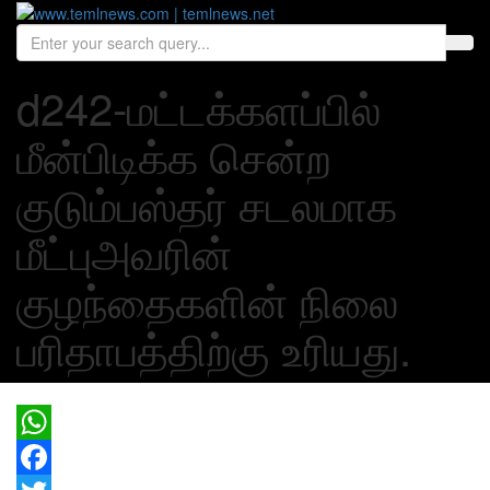
d242-மட்டக்களப்பில்
மீன்பிடிக்க சென்ற
குடும்பஸ்தர் சடலமாக
மீட்புஅவரின்
குழந்தைகளின் நிலை
பரிதாபத்திற்கு உரியது.
WhatsApp