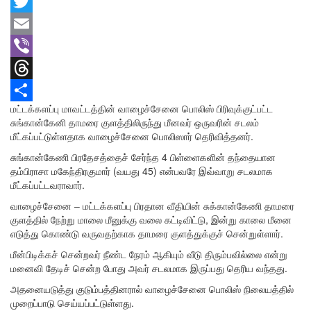
Facebook
Twitter
Email
Viber
Threads
மட்டக்களப்பு மாவட்டத்தின் வாழைச்சேனை பொலிஸ் பிரிவுக்குட்பட்ட
Share
சுங்கான்கேனி தாமரை குளத்திலிருந்து மீனவர் ஒருவரின் சடலம்
மீட்கப்பட்டுள்ளதாக வாழைச்சேனை பொலிஸார் தெரிவித்தனர்.
சுங்கான்கேணி பிரதேசத்தைச் சேர்ந்த 4 பிள்ளைகளின் தந்தையான
தம்பிராசா மகேந்திரகுமார் (வயது 45) என்பவரே இவ்வாறு சடலமாக
மீட்கப்பட்டவராவார்.
வாழைச்சேனை – மட்டக்களப்பு பிரதான வீதியின் சுக்கான்கேணி தாமரை
குளத்தில் நேற்று மாலை மீனுக்கு வலை கட்டிவிட்டு, இன்று காலை மீனை
எடுத்து கொண்டு வருவதற்காக தாமரை குளத்துக்குச் சென்றுள்ளார்.
மீன்பிடிக்கச் சென்றவர் நீண்ட நேரம் ஆகியும் வீடு திரும்பவில்லை என்று
மனைவி தேடிச் சென்ற போது அவர் சடலமாக இருப்பது தெரிய வந்தது.
அதனையடுத்து குடும்பத்தினரால் வாழைச்சேனை பொலிஸ் நிலையத்தில்
முறைப்பாடு செய்யப்பட்டுள்ளது.