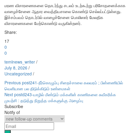
மரண விசாரணைகளை தொடர்ந்து சடலம் உடற்கூற்று பரிசோதனைக்காக
வாழைச்சேனை ஆதார வைத்தியசாலை கொண்டு செல்லப்பட்டுள்ளது.
இச்சம்பவம் தொடர்பில் வாழைச்சேனை பொலிஸார் மேலதிக
விசாரணைகளை மேற்கொண்டு வருகின்றனர்.
Share:
17
0
0
temlnews_writer
/
July 8, 2026
/
Uncategorized
/
Post
Previous post
241-நீர்கொழும்பு சிறைச்சாலை கலவரம் ; பின்னணியில்
வெளியான பல திடுக்கிடும் உண்மைகள்
navigation
Next post
d243-யாழில் மீண்டும் மக்களின் காணிகளை சுவீகரிக்க
முயற்சி : தடுத்து நிறுத்த மக்களுக்கு அழைப்பு
Subscribe
Notify of