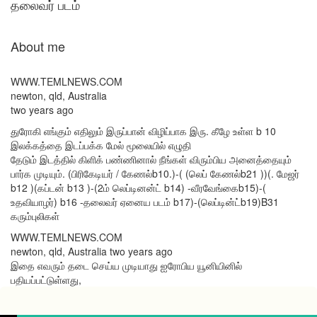
தலைவர் படம்
About me
WWW.TEMLNEWS.COM
newton, qld, Australia
two years ago
துரோகி எங்கும் எதிலும் இருப்பான் விழிப்பாக இரு. கீழே உள்ள b 10
இலக்கத்தை இடப்பக்க மேல் மூலையில் எழுதி
தேடும் இடத்தில் கிளிக் பண்ணினால் நீங்கள் விரும்பிய அனைத்தையும்
பார்க முடியும். (பிரிகேடியர் / கேணல்b10.)-( (லெப் கேணல்b21 ))(. மேஜர்
b12 )(கப்டன் b13 )-(2ம் லெப்டினன்ட் b14) -வீரவேங்கைb15)-(
உதவியாழர்) b16 -தலைவர் ஏனைய படம் b17)-(லெப்டின்ட்b19)B31
கரும்புலிகள்
WWW.TEMLNEWS.COM
newton, qld, Australia two years ago
இதை எவரும் தடை செய்ய முடியாது ஐரோபிய யூனியினில்
பதியப்பட்டுள்ளது,