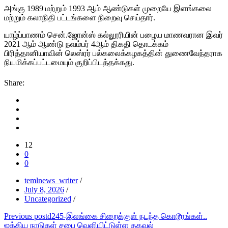
அங்கு 1989 மற்றும் 1993 ஆம் ஆண்டுகள் முறையே இளங்கலை
மற்றும் கலாநிதி பட்டங்களை நிறைவு செய்தார்.
யாழ்ப்பாணம் சென்.ஜோன்ஸ் கல்லூரியின் பழைய மாணவரான இவர்
2021 ஆம் ஆண்டு நவம்பர் 4ஆம் திகதி தொடக்கம்
பிரித்தானியாவின் லெஸ்ரர் பல்கலைக்கழகத்தின் துணைவேந்தராக
நியமிக்கப்பட்டமையும் குறிப்பிடத்தக்கது.
Share:
12
0
0
temlnews_writer
/
July 8, 2026
/
Uncategorized
/
Post
Previous post
d245-இலங்கை சிறைக்குள் நடந்த கொடூரங்கள்..
ஐக்கிய நாடுகள் சபை வெளியிட்டுள்ள தகவல்