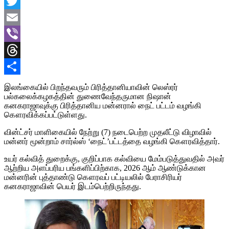
Facebook
Twitter
Email
Viber
Threads
Share
இலங்கையில் பிறந்தவரும் பிரித்தானியாவின் லெஸ்ரர்
பல்கலைக்கழகத்தின் துணைவேந்தருமான நிஷான்
கனகராஜாவுக்கு பிரித்தானிய மன்னரால் நைட் பட்டம் வழங்கி
கௌரவிக்கப்பட்டுள்ளது.
வின்ட்சர் மாளிகையில் நேற்று (7) நடைபெற்ற முதலீட்டு விழாவில்
மன்னர் மூன்றாம் சார்ல்ஸ் ‘நைட்’பட்டத்தை வழங்கி கௌரவித்தார்.
உயர் கல்வித் துறைக்கு, குறிப்பாக கல்வியை மேம்படுத்துவதில் அவர்
ஆற்றிய அளப்பரிய பங்களிப்பிற்காக, 2026 ஆம் ஆண்டுக்கான
மன்னரின் புத்தாண்டு கௌரவப் பட்டியலில் பேராசிரியர்
கனகராஜாவின் பெயர் இடம்பெற்றிருந்தது.