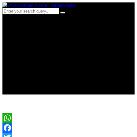
d246-யாழ்ப்பாணத்தைச்
சேர்ந்த நிஷான்
கனகராஜாவுக்கு
பிரித்தானியாவின் உயரிய
‘நைட்’ கௌரவம்
WhatsApp