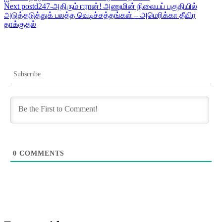
navigation
Next post
d247-அதிரும் ஈரான்! அணுமின் நிலையப் பகுதியில்
அடுத்தடுத்துக் பலத்த வெடிச்சத்தங்கள் – அமெரிக்கா தீவிர
தாக்குதல்
Subscribe
0
COMMENTS