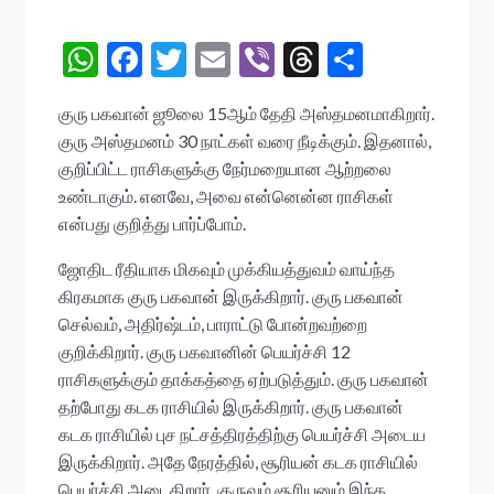
W
F
T
E
Vi
T
S
h
ac
w
m
b
hr
h
குரு பகவான் ஜூலை 15ஆம் தேதி அஸ்தமனமாகிறார்.
at
e
itt
ai
er
ea
ar
குரு அஸ்தமனம் 30 நாட்கள் வரை நீடிக்கும். இதனால்,
s
b
er
l
ds
e
குறிப்பிட்ட ராசிகளுக்கு நேர்மறையான ஆற்றலை
A
o
உண்டாகும். எனவே, அவை என்னென்ன ராசிகள்
என்பது குறித்து பார்ப்போம்.
p
o
p
k
ஜோதிட ரீதியாக மிகவும் முக்கியத்துவம் வாய்ந்த
கிரகமாக குரு பகவான் இருக்கிறார். குரு பகவான்
செல்வம், அதிர்ஷ்டம், பாராட்டு போன்றவற்றை
குறிக்கிறார். குரு பகவானின் பெயர்ச்சி 12
ராசிகளுக்கும் தாக்கத்தை ஏற்படுத்தும். குரு பகவான்
தற்போது கடக ராசியில் இருக்கிறார். குரு பகவான்
கடக ராசியில் புச நட்சத்திரத்திற்கு பெயர்ச்சி அடைய
இருக்கிறார். அதே நேரத்தில், சூரியன் கடக ராசியில்
பெயர்ச்சி அடைகிறார். குருவும் சூரியனும் இந்த