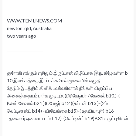
WWW.TEMLNEWS.COM
newton, qld, Australia
two years ago
துரோகி எங்கும் எதிலும் இருப்பான் விழிப்பாக இரு. கீழே உள்ள b
10 இலக்கத்தை இடப்பக்க மேல் மூலையில் எழுதி
தேடும் இடத்தில் கிளிக் பண்ணினால் நீங்கள் விரும்பிய
அனைத்தையும் பார்க முடியும். (பிரிகேடியர் / கேணல்b10.)-(
(லெப் கேணல்b21 ))(. மேஜர் b12 )(கப்டன் b13 )-(2ம்
லெப்டினன்ட் b14) -வீரவேங்கைb15)-( உதவியாழர்) b16
-தலைவர் ஏனைய படம் b17)-(லெப்டின்ட்b19)B31 கரும்புலிகள்