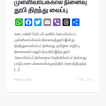
முள்ளிவாய்க்கால் நினைவு
தூபி திறந்து வைப்பு
W
F
T
E
Vi
T
S
h
ac
w
m
b
hr
h
கனடாவின் பிரம்டன் நகரில் அமைக்கப்பட்ட
at
e
itt
ai
er
ea
ar
முள்ளிவாய்க்கால் நினைவுத்தூபி இன்று
s
b
er
l
ds
e
திறந்துவைக்கப்பட்டுள்ளது. தமிழின அழிப்பு
A
o
நினைவகம் எனும் பெயரில் இந்த தூபி
அமைக்கப்பட்டுள்ளதாக தெரிவிக்கப்பட்டுள்ளது.
p
o
யாழ்ப்பாண பல்கலைக்கழகத்தில் அமைந்திருந்த
p
k
[…]
MAY 11, 2025
41
0