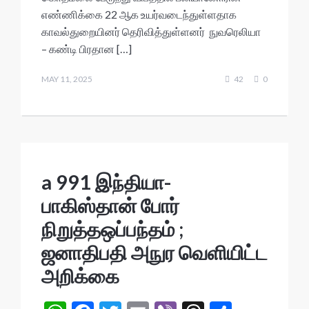
s
b
er
l
ds
e
எண்ணிக்கை 22 ஆக உயர்வடைந்துள்ளதாக
A
o
காவல்துறையினர் தெரிவித்துள்ளனர் நுவரெலியா
– கண்டி பிரதான […]
p
o
p
k
MAY 11, 2025
42
0
a 991 இந்தியா-
பாகிஸ்தான் போர்
நிறுத்தஒப்பந்தம் ;
ஜனாதிபதி அநுர வெளியிட்ட
அறிக்கை