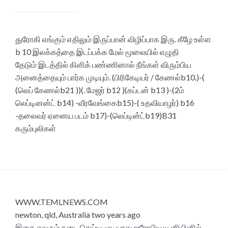
துரோகி எங்கும் எதிலும் இருப்பான் விழிப்பாக இரு. கீழே உள்ள
b 10 இலக்கத்தை இடப்பக்க மேல் மூலையில் எழுதி
தேடும் இடத்தில் கிளிக் பண்ணினால் நீங்கள் விரும்பிய
அனைத்தையும் பார்க முடியும். (பிரிகேடியர் / கேணல்b10.)-(
(லெப் கேணல்b21 ))(. மேஜர் b12 )(கப்டன் b13 )-(2ம்
லெப்டினன்ட் b14) -வீரவேங்கைb15)-( உதவியாழர்) b16
-தலைவர் ஏனைய படம் b17)-(லெப்டின்ட்b19)B31
கரும்புலிகள்
WWW.TEMLNEWS.COM
newton, qld, Australia two years ago
இதை எவரும் தடை செய்ய முடியாது ஐரோபிய யூனியினில்