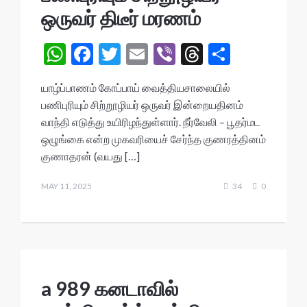
ஒருவர் திடீர் மரணம்
W
F
T
E
Vi
T
S
h
ac
w
m
b
hr
h
யாழ்ப்பாணம் கோப்பாய் வைத்தியசாலையில்
at
e
itt
ai
er
ea
ar
பணிபுரியும் சிற்றூழியர் ஒருவர் இன்றையதினம்
s
b
er
l
ds
e
வாந்தி எடுத்து உயிரிழந்துள்ளார். நீர்வேலி – பூதர்மட
A
o
ஒழுங்கை என்ற முகவரியைச் சேர்ந்த குணரத்தினம்
குணாதரன் (வயது […]
p
o
p
k
MAY 11, 2025
34
0
a 989 கனடாவில்