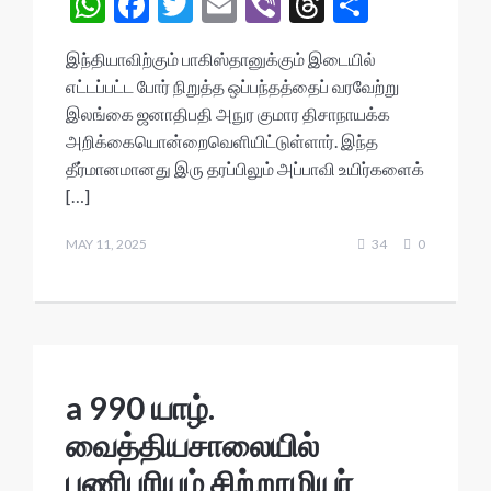
W
F
T
E
Vi
T
S
h
ac
w
m
b
hr
h
இந்தியாவிற்கும் பாகிஸ்தானுக்கும் இடையில்
at
e
itt
ai
er
ea
ar
எட்டப்பட்ட போர் நிறுத்த ஒப்பந்தத்தைப் வரவேற்று
s
b
er
l
ds
e
இலங்கை ஜனாதிபதி அநுர குமார திசாநாயக்க
A
o
அறிக்கையொன்றைவெளியிட்டுள்ளார். இந்த
தீர்மானமானது இரு தரப்பிலும் அப்பாவி உயிர்களைக்
p
o
[…]
p
k
MAY 11, 2025
34
0
a 990 யாழ்.
வைத்தியசாலையில்
பணிபுரியும் சிற்றூழியர்