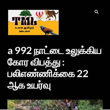
a 992 நாட்டை உலுக்கிய
கோர விபத்து :
பலிஎண்ணிக்கை 22
ஆக உயர்வு