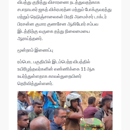
விபத்து குறித்து விசாரணை நடத்துவதற்காக
சபாநாயகர் ஜகத் விக்ரமரத்ன மற்றும் போக்குவரத்து
மற்றும் நெடுஞ்சாலைகள் பிரதி அமைச்சர் டாக்டர்
பிரசன்ன குமார குணசேன ஆகியோர் சம்பவ
இடத்திற்கு வருகை தந்து நிலைமையை
ஆராய்ந்தனர்.
மூன்றாம் இணைப்பு
ரம்பொட பகுதியில் இடம்பெற்ற விபத்தில்
உயிரிழந்தவர்களின் எண்ணிக்கை 11 ஆக
உயர்ந்துள்ளதாக காவல்துறையினர்
தெரிவித்துள்ளனர்.