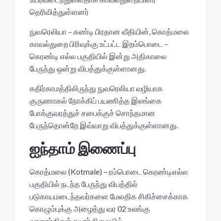
p
o
p
k
தெரிவித்துள்ளனர்
நுவரெலியா – கண்டி பிரதான வீதியின், கொத்மலை
காவல்துறை பிரிவுக்கு உட்பட்ட இறம்பொடை –
கெரண்டி எல்ல பகுதியில் இன்று அதிகாலை
பேருந்து ஒன்று விபத்துக்குள்ளானது.
கதிர்காமத்திலிருந்து நுவரெலியா வழியாக
குருணாகல் நோக்கிப் பயணித்த இலங்கை
போக்குவரத்துச் சபைக்குச் சொந்தமான
பேருந்தொன்றே இவ்வாறு விபத்துக்குள்ளானது.
ஐந்தாம் இணைப்பு
கொத்மலை (Kotmale) – ரம்பொடை கெரண்டிஎல்ல
பகுதியில் நடந்த பேருந்து விபத்தில்
படுகாயமடைந்தவர்களை மேலதிக சிகிச்சைக்காக
கொழும்புக்கு அழைத்து வர 02 உலங்கு
வானூர்திகள் தயார் நிலையில்