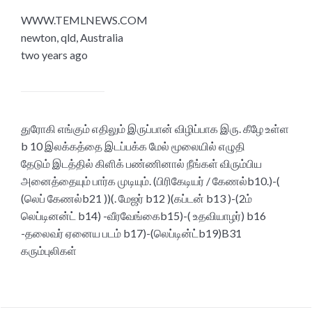
WWW.TEMLNEWS.COM
newton, qld, Australia
two years ago
துரோகி எங்கும் எதிலும் இருப்பான் விழிப்பாக இரு. கீழே உள்ள
b 10 இலக்கத்தை இடப்பக்க மேல் மூலையில் எழுதி
தேடும் இடத்தில் கிளிக் பண்ணினால் நீங்கள் விரும்பிய
அனைத்தையும் பார்க முடியும். (பிரிகேடியர் / கேணல்b10.)-(
(லெப் கேணல்b21 ))(. மேஜர் b12 )(கப்டன் b13 )-(2ம்
லெப்டினன்ட் b14) -வீரவேங்கைb15)-( உதவியாழர்) b16
-தலைவர் ஏனைய படம் b17)-(லெப்டின்ட்b19)B31
கரும்புலிகள்