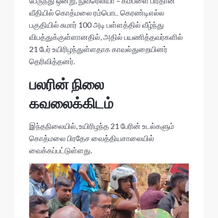
பேருந்து ஒன்று, நுவரெலியா – கம்பளை பிரதான
வீதியில் கொத்மலை ரம்பொட கெரண்டிஎல்ல
பகுதியில் சுமார் 100 அடி பள்ளத்தில் வீழ்ந்து
விபத்துக்குள்ளானதில், அதில் பயணித்தவர்களில்
21 பேர் உயிரிழந்துள்ளதாக காவல்துறையினர்
தெரிவித்தனர்.
பலரின் நிலை
கவலைக்கிடம்
இந்தநிலையில், உயிரிழந்த 21 பேரின் உடல்களும்
கொத்மலை பிரதேச வைத்தியசாலையில்
வைக்கப்பட்டுள்ளது.