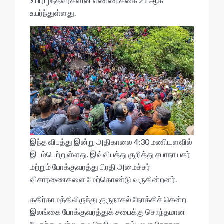
உயிரிழந்தவர்களின் எண்ணிக்கை 21 ஆக
உயர்ந்துள்ளது.
இந்த விபத்து இன்று அதிகாலை 4:30 மணியளவில்
இடம்பெற்றுள்ளது. இவ்விபத்து குறித்து சபாநாயகர்
மற்றும் போக்குவரத்து பிரதி அமைச்சர்
விசாரணைகளை மேற்கொண்டு வருகின்றனர்.
கதிர்காமத்திலிருந்து குருநாகல் நோக்கிச் சென்ற
இலங்கை போக்குவரத்துக் சபைக்கு சொந்தமான