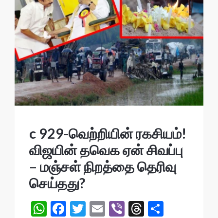
c 929-வெற்றியின் ரகசியம்!
விஜயின் தவெக ஏன் சிவப்பு
– மஞ்சள் நிறத்தை தெரிவு
செய்தது?
W
F
T
E
Vi
T
S