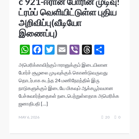
c 921-ஈரான் போரின் முடிவு!
ட்ரம்ப் வெளியிட்டுள்ள புதிய
அறிவிப்பு(வீடியோ
இணைப்பு)
W
F
T
E
Vi
T
S
h
ac
w
m
b
hr
h
அமெரிக்காவிற்கும் ஈரானுக்கும் இடையிலான
at
e
itt
ai
er
ea
ar
போர்ச் சூழலை முடிவுக்குக் கொண்டுவருவது
s
b
er
l
ds
e
தொடர்பாக கடந்த 24 மணிநேரத்தில் இரு
A
o
நாடுகளுக்கும் இடையே மிகவும் ஆக்கபூர்வமான
பேச்சுவார்த்தைகள் நடைபெற்றுள்ளதாக அமெரிக்க
p
o
ஜனாதிபதி […]
p
k
MAY 6, 2026
20
0