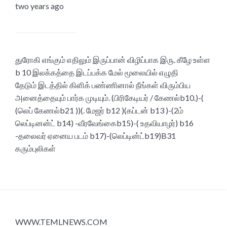
two years ago
துரோகி எங்கும் எதிலும் இருப்பான் விழிப்பாக இரு. கீழே உள்ள
b 10 இலக்கத்தை இடப்பக்க மேல் மூலையில் எழுதி
தேடும் இடத்தில் கிளிக் பண்ணினால் நீங்கள் விரும்பிய
அனைத்தையும் பார்க முடியும். (பிரிகேடியர் / கேணல்b10.)-(
(லெப் கேணல்b21 ))(. மேஜர் b12 )(கப்டன் b13 )-(2ம்
லெப்டினன்ட் b14) -வீரவேங்கைb15)-( உதவியாழர்) b16
-தலைவர் ஏனைய படம் b17)-(லெப்டின்ட்b19)B31
கரும்புலிகள்
WWW.TEMLNEWS.COM