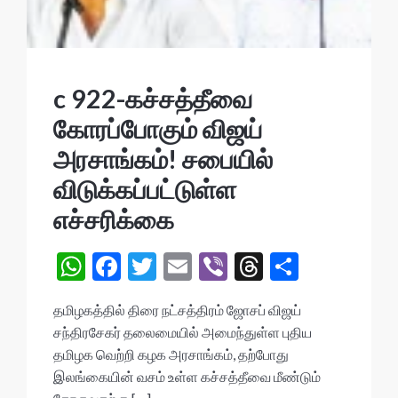
c 922-கச்சத்தீவை
கோரப்போகும் விஜய்
அரசாங்கம்! சபையில்
விடுக்கப்பட்டுள்ள
எச்சரிக்கை
W
F
T
E
Vi
T
S
h
ac
w
m
b
hr
h
தமிழகத்தில் திரை நட்சத்திரம் ஜோசப் விஜய்
at
e
itt
ai
er
ea
ar
சந்திரசேகர் தலைமையில் அமைந்துள்ள புதிய
s
b
er
l
ds
e
தமிழக வெற்றி கழக அரசாங்கம், தற்போது
A
o
இலங்கையின் வசம் உள்ள கச்சத்தீவை மீண்டும்