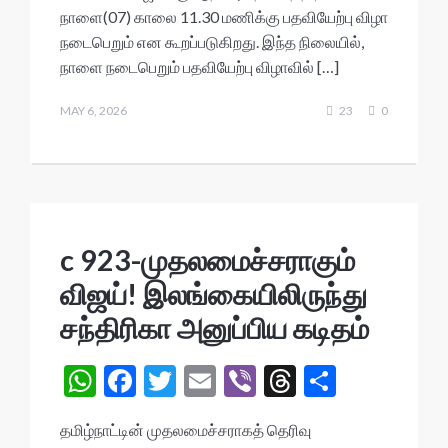
at
e
itt
ai
er
ea
ar
நாளை(07) காலை 11.30 மணிக்கு பதவியேற்பு விழா
s
b
er
l
ds
e
நடைபெறும் என கூறப்படுகிறது. இந்த நிலையில்,
A
o
நாளை நடைபெறும் பதவியேற்பு விழாவில் […]
p
o
MAY 6, 2026
23
0
p
k
c 923-முதலமைச்சராகும்
விஜய்! இலங்கையிலிருந்து
சந்திரிகா அனுப்பிய கடிதம்
W
F
T
E
Vi
T
S
h
ac
w
m
b
hr
h
தமிழ்நாட்டின் முதலமைச்சராகத் தெரிவு
at
e
itt
ai
er
ea
ar