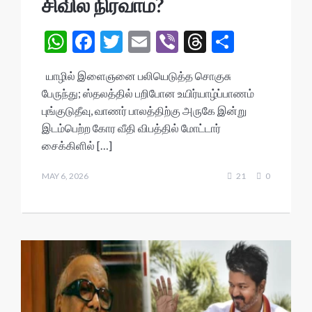
சிவில் நிர்வாம்?
W
F
T
E
Vi
T
S
h
ac
w
m
b
hr
h
யாழில் இளைஞனை பலியெடுத்த சொகுசு
at
e
itt
ai
er
ea
ar
பேருந்து; ஸ்தலத்தில் பறிபோன உயிர்யாழ்ப்பாணம்
s
b
er
l
ds
e
புங்குடுதீவு, வாணர் பாலத்திற்கு அருகே இன்று
A
o
இடம்பெற்ற கோர வீதி விபத்தில் மோட்டார்
சைக்கிளில் […]
p
o
p
k
MAY 6, 2026
21
0