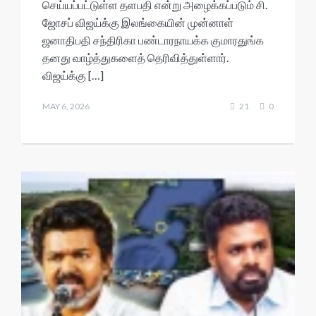
செய்யப்பட்டுள்ள தளபதி என்று அழைக்கப்படும் சி.
s
b
er
l
ds
e
ஜோசப் விஜய்க்கு இலங்கையின் முன்னாள்
A
o
ஜனாதிபதி சந்திரிகா பண்டாரநாயக்க குமாரதுங்க
தனது வாழ்த்துகளைத் தெரிவித்துள்ளார்.
p
o
விஜய்க்கு […]
p
k
MAY 6, 2026
21
0