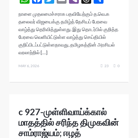
h
ac
w
m
b
hr
h
நாளை முதலமைச்சராக பதவியேற்கும் த.வெ.க
at
e
itt
ai
er
ea
ar
தலைவர் விஜயைக்கு தமிழ்த் தேசியப் பேரவை
s
b
er
l
ds
e
வாழ்த்து தெரிவித்துள்ளது. இது தொடர்பில் குறித்த
A
o
பேரவை வெளியிட்டுள்ள வாழ்த்து செய்தியில்
குறிப்பிடப்பட்டுள்ளதாவது, தமிழகத்தின் அரசியல்
p
o
வரலாற்றில் […]
p
k
MAY 6, 2026
23
0
c 927-முள்ளிவாய்க்கால்
மாதத்தில் சரிந்த திமுகவின்
சாம்ராஜ்யம்; ஈழத்