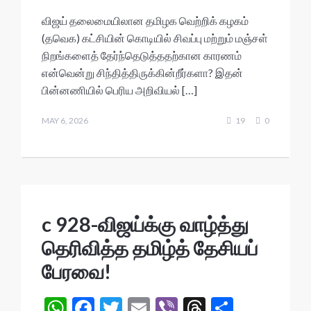
h
ac
w
m
b
hr
h
விஜய் தலைமையிலான தமிழக வெற்றிக் கழகம்
at
e
itt
ai
er
ea
ar
(தவெக) கட்சியின் கொடியில் சிவப்பு மற்றும் மஞ்சள்
s
b
er
l
ds
e
நிறங்களைத் தேர்ந்தெடுத்ததற்கான காரணம்
A
o
என்வென்று சிந்தித்திருக்கின்றீர்களா? இதன்
பின்னணியில் பெரிய அறிவியல் […]
p
o
p
k
MAY 6, 2026
19
0
c 928-விஜய்க்கு வாழ்த்து
தெரிவித்த தமிழ்த் தேசியப்
பேரவை!
W
F
T
E
Vi
T
S