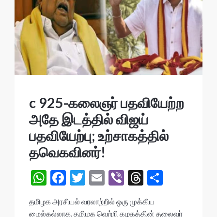
c 925-கலைஞர் பதவியேற்ற
அதே இடத்தில் விஜய்
பதவியேற்பு; உற்சாகத்தில்
தவெகவினர்!
W
F
T
E
Vi
T
S
h
ac
w
m
b
hr
h
தமிழக அரசியல் வரலாற்றில் ஒரு முக்கிய
at
e
itt
ai
er
ea
ar
மைல்கல்லாக, தமிழக வெற்றி கழகத்தின் தலைவர்