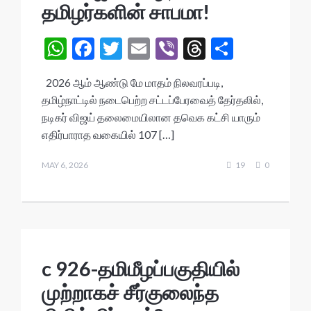
தமிழர்களின் சாபமா!
W
F
T
E
Vi
T
S
h
ac
w
m
b
hr
h
2026 ஆம் ஆண்டு மே மாதம் நிலவரப்படி,
at
e
itt
ai
er
ea
ar
தமிழ்நாட்டில் நடைபெற்ற சட்டப்பேரவைத் தேர்தலில்,
s
b
er
l
ds
e
நடிகர் விஜய் தலைமையிலான தவெக கட்சி யாரும்
A
o
எதிர்பாராத வகையில் 107 […]
p
o
MAY 6, 2026
19
0
p
k
c 926-தமிமீழப்பகுதியில்
முற்றாகச் சீர்குலைந்த