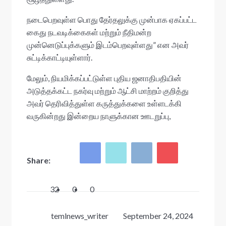
நடைபெறவுள்ள பொது தேர்தலுக்கு முன்பாக ஏகப்பட்ட
கைது நடவடிக்கைகள் மற்றும் நீதிமன்ற
முன்னெடுப்புக்களும் இடம்பெறவுள்ளது” என அவர்
சுட்டிக்காட்டியுள்ளார்.
மேலும், நியமிக்கப்பட்டுள்ள புதிய ஜனாதிபதியின்
அடுத்தக்கட்ட நகர்வு மற்றும் ஆட்சி மாற்றம் குறித்து
அவர் தெரிவித்துள்ள கருத்துக்களை உள்ளடக்கி
வருகின்றது இன்றைய நாளுக்கான ஊடறுப்பு,
Share:
32
0
0
temlnews_writer
September 24, 2024