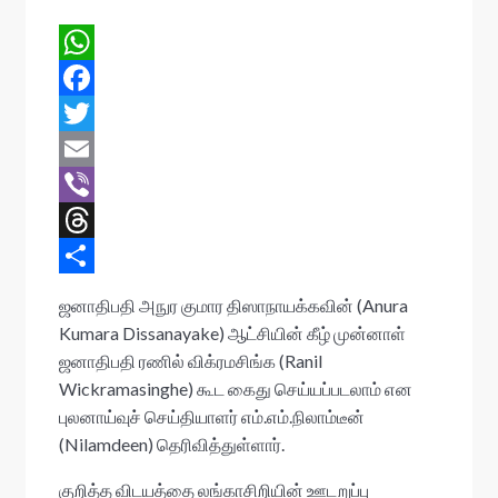
W
h
F
a
a
T
t
c
w
E
s
e
i
m
V
A
b
t
a
i
T
p
o
t
i
b
h
S
ஜனாதிபதி அநுர குமார திஸாநாயக்கவின் (Anura
p
o
e
l
e
r
h
Kumara Dissanayake) ஆட்சியின் கீழ் முன்னாள்
ஜனாதிபதி ரணில் விக்ரமசிங்க (Ranil
k
r
r
e
a
Wickramasinghe) கூட கைது செய்யப்படலாம் என
a
r
புலனாய்வுச் செய்தியாளர் எம்.எம்.நிலாம்டீன்
d
e
(Nilamdeen) தெரிவித்துள்ளார்.
s
குறித்த விடயத்தை லங்காசிறியின் ஊடறுப்பு