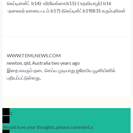
லெப்டினன்ட் b14) -வீரவேங்கைb15)-( உதவியாழர்) b16
-தலைவர் ஏனைய படம் b17)-(லெப்டின்ட்b19)B31 கரும்புலிகள்
WWW.TEMLNEWS.COM
newton, qld, Australia two years ago
இதை எவரும் தடை செய்ய முடியாது ஐரோபிய யூனியினில்
பதியப்பட்டுள்ளது,
0
Would love your thoughts, please comment.
x