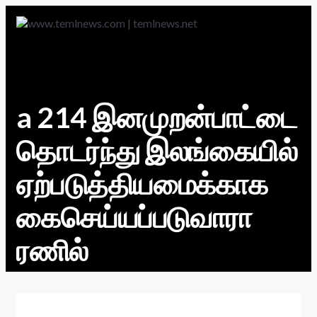
a 214 இனமுறன்பாட்டை
தொடர்ந்து இலங்கையில்
ஏற்படுத்தியமைக்காக
கைசெய்யப்படுவாரா
ரணில்