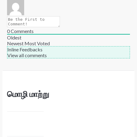
0
Comments
Oldest
Newest
Most Voted
Inline Feedbacks
View all comments
மொழி மாற்று