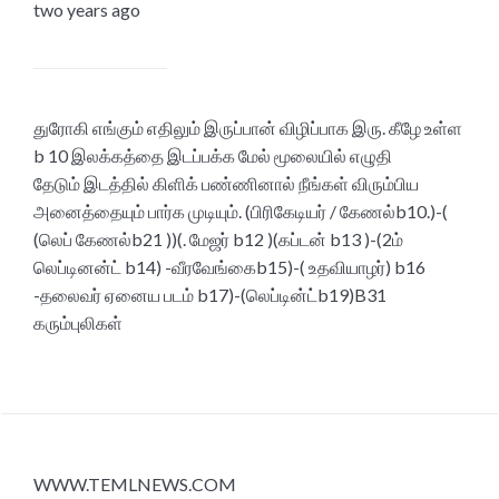
two years ago
துரோகி எங்கும் எதிலும் இருப்பான் விழிப்பாக இரு. கீழே உள்ள
b 10 இலக்கத்தை இடப்பக்க மேல் மூலையில் எழுதி
தேடும் இடத்தில் கிளிக் பண்ணினால் நீங்கள் விரும்பிய
அனைத்தையும் பார்க முடியும். (பிரிகேடியர் / கேணல்b10.)-(
(லெப் கேணல்b21 ))(. மேஜர் b12 )(கப்டன் b13 )-(2ம்
லெப்டினன்ட் b14) -வீரவேங்கைb15)-( உதவியாழர்) b16
-தலைவர் ஏனைய படம் b17)-(லெப்டின்ட்b19)B31
கரும்புலிகள்
WWW.TEMLNEWS.COM