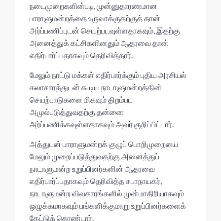
நடைமுறைகளின்படி, முன்னுதாரணமான
பாராளுமன்றத்தை உருவாக்குதற்குத் தான்
அர்ப்பணிப்புடன் செயற்படவுள்ளதாகவும், இதற்கு
அனைத்துக் கட்சிகளினதும் ஆதரவை தான்
எதிர்பார்ப்பதாகவும் தெரிவித்தார்.
மேலும் நாட்டு மக்கள் எதிர்பார்க்கும் புதிய அரசியல்
கலாசாரத்துடன் கூடிய நாடாளுமன்றத்தின்
செயற்பாடுகளை மிகவும் திறம்பட
அமுல்படுத்துவதற்கு தன்னை
அர்ப்பணிக்கவுள்ளதாகவும் அவர் குறிப்பிட்டார்.
அத்துடன் பாராளுமன்றக் குழுப் பொறிமுறையை
மேலும் முறைப்படுத்துவதற்கு அனைத்துப்
நாடாளுமன்ற உறுப்பினர்களின் ஆதரவை
எதிர்பார்ப்பதாகவும் தெரிவித்த சபாநாயகர்,
நாடாளுமன்ற விவகாரங்களில் முன்மாதிரியாகவும்
ஒழுக்கமாகவும் பங்களிக்குமாறு உறுப்பினர்களைக்
கேட்டுக் கொண்டார்.