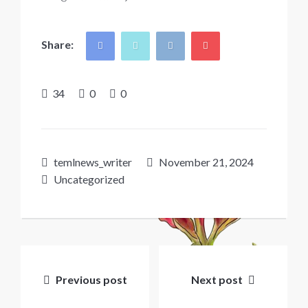
Share:
34
0
0
temlnews_writer
November 21, 2024
Uncategorized
Post
navigation
Previous post
Next post