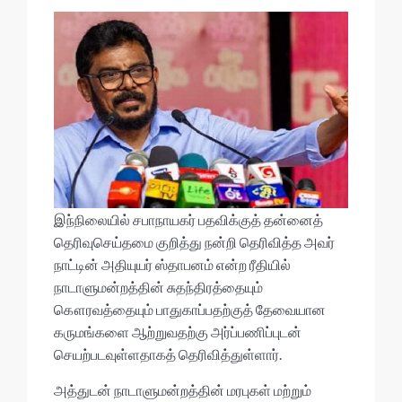
இந்நிலையில் சபாநாயகர் பதவிக்குத் தன்னைத்
தெரிவுசெய்தமை குறித்து நன்றி தெரிவித்த அவர்
நாட்டின் அதியுயர் ஸ்தாபனம் என்ற ரீதியில்
நாடாளுமன்றத்தின் சுதந்திரத்தையும்
கௌரவத்தையும் பாதுகாப்பதற்குத் தேவையான
கருமங்களை ஆற்றுவதற்கு அர்ப்பணிப்புடன்
செயற்படவுள்ளதாகத் தெரிவித்துள்ளார்.
அத்துடன் நாடாளுமன்றத்தின் மரபுகள் மற்றும்