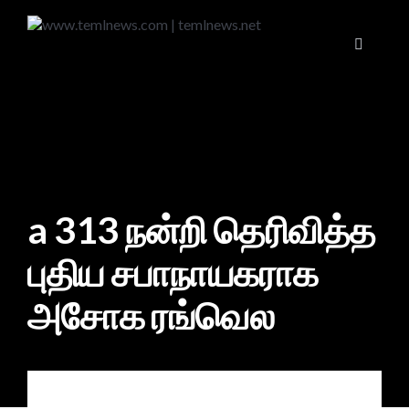
a 313 நன்றி தெரிவித்த
புதிய சபாநாயகராக
அசோக ரங்வெல