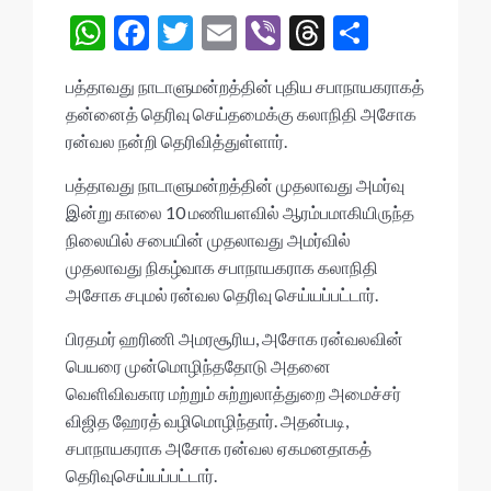
W
F
T
E
Vi
T
S
h
ac
w
m
b
hr
h
பத்தாவது நாடாளுமன்றத்தின் புதிய சபாநாயகராகத்
at
e
itt
ai
er
ea
ar
தன்னைத் தெரிவு செய்தமைக்கு கலாநிதி அசோக
s
b
er
l
ds
e
ரன்வல நன்றி தெரிவித்துள்ளார்.
A
o
பத்தாவது நாடாளுமன்றத்தின் முதலாவது அமர்வு
p
o
இன்று காலை 10 மணியளவில் ஆரம்பமாகியிருந்த
p
k
நிலையில் சபையின் முதலாவது அமர்வில்
முதலாவது நிகழ்வாக சபாநாயகராக கலாநிதி
அசோக சபுமல் ரன்வல தெரிவு செய்யப்பட்டார்.
பிரதமர் ஹரிணி அமரசூரிய, அசோக ரன்வலவின்
பெயரை முன்மொழிந்ததோடு அதனை
வெளிவிவகார மற்றும் சுற்றுலாத்துறை அமைச்சர்
விஜித ஹேரத் வழிமொழிந்தார். அதன்படி,
சபாநாயகராக அசோக ரன்வல ஏகமனதாகத்
தெரிவுசெய்யப்பட்டார்.