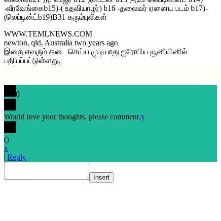
-வீரவேங்கைb15)-( உதவியாழர்) b16 -தலைவர் ஏனைய படம் b17)-
(லெப்டின்ட்b19)B31 கரும்புலிகள்
WWW.TEMLNEWS.COM
newton, qld, Australia two years ago
இதை எவரும் தடை செய்ய முடியாது ஐரோபிய யூனியினில்
பதியப்பட்டுள்ளது,
0
Would love your thoughts, please comment.
x
(
)
x
|
Reply
Insert