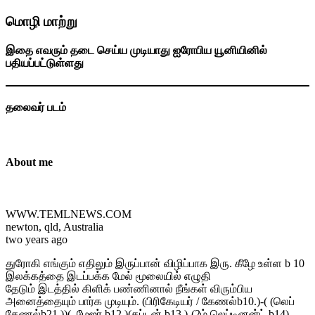
மொழி மாற்று
இதை எவரும் தடை செய்ய முடியாது ஐரோபிய யூனியினில்
பதியப்பட்டுள்ளது
தலைவர் படம்
About me
WWW.TEMLNEWS.COM
newton, qld, Australia
two years ago
துரோகி எங்கும் எதிலும் இருப்பான் விழிப்பாக இரு. கீழே உள்ள b 10
இலக்கத்தை இடப்பக்க மேல் மூலையில் எழுதி
தேடும் இடத்தில் கிளிக் பண்ணினால் நீங்கள் விரும்பிய
அனைத்தையும் பார்க முடியும். (பிரிகேடியர் / கேணல்b10.)-( (லெப்
கேணல்b21 ))(. மேஜர் b12 )(கப்டன் b13 )-(2ம் லெப்டினன்ட் b14)