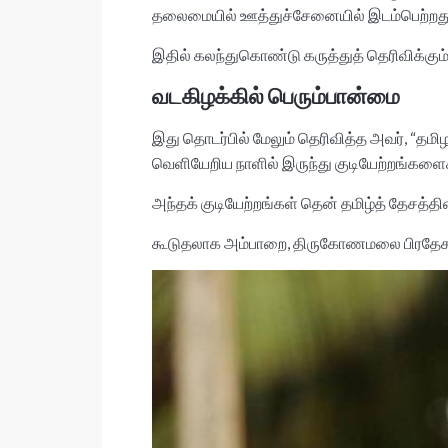
A
o
தலைமையில் ஊத்துச்சேனையில் இடம்பெற்றது
p
o
இதில் கலந்துகொண்டு கருத்துத் தெரிவிக்கு
p
k
வடகிழக்கில் பெரும்பான்மை
இது தொடர்பில் மேலும் தெரிவித்த அவர், “தமி
வெளியேறிய நாளில் இருந்து குடியேற்றங்களை
அந்தக் குடியேற்றங்கள் தென் தமிழ்த் தேசத்
கூடுதலாக அம்பாறை, திருகோணமலை பிரதேசங்கள