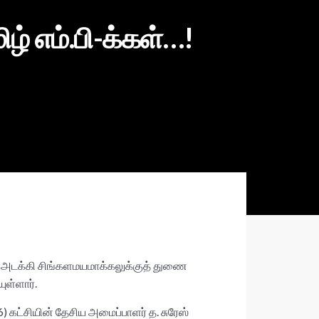
் எம்.பி-க்கள்…!
டி அடக்கி சிங்களமயமாக்கலுக்குத் துணை
ுள்ளார்.
 கட்சியின் தேசிய அமைப்பாளர் த. சுரேஸ்