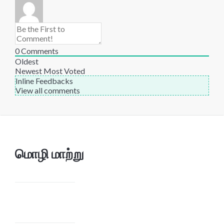
0
Comments
Oldest
Newest
Most Voted
Inline Feedbacks
View all comments
மொழி மாற்று