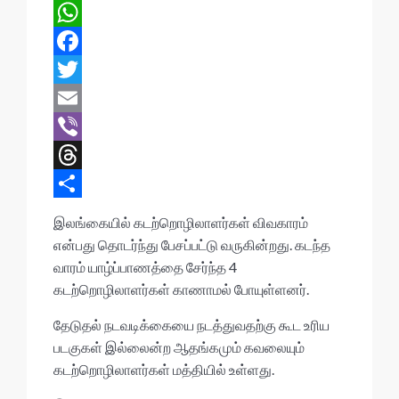
W
h
F
a
a
T
t
c
w
E
s
e
i
m
V
A
b
t
a
i
T
p
o
t
i
b
h
S
இலங்கையில் கடற்றொழிலாளர்கள் விவகாரம்
p
o
e
l
e
r
h
என்பது தொடர்ந்து பேசப்பட்டு வருகின்றது. கடந்த
வாரம் யாழ்ப்பாணத்தை சேர்ந்த 4
k
r
r
e
a
கடற்றொழிலாளர்கள் காணாமல் போயுள்ளனர்.
a
r
தேடுதல் நடவடிக்கையை நடத்துவதற்கு கூட உரிய
d
e
படகுகள் இல்லைன்ற ஆதங்கமும் கவலையும்
s
கடற்றொழிலாளர்கள் மத்தியில் உள்ளது.