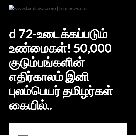
d 72-உடைக்கப்படும்
உண்மைகள்! 50,000
குடும்பங்களின்
எதிர்காலம் இனி
புலம்பெயர் தமிழர்கள்
கையில்..