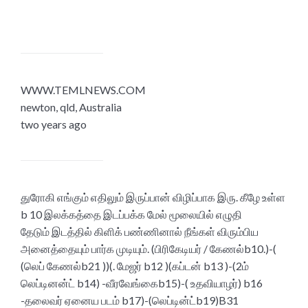
WWW.TEMLNEWS.COM
newton, qld, Australia
two years ago
துரோகி எங்கும் எதிலும் இருப்பான் விழிப்பாக இரு. கீழே உள்ள
b 10 இலக்கத்தை இடப்பக்க மேல் மூலையில் எழுதி
தேடும் இடத்தில் கிளிக் பண்ணினால் நீங்கள் விரும்பிய
அனைத்தையும் பார்க முடியும். (பிரிகேடியர் / கேணல்b10.)-(
(லெப் கேணல்b21 ))(. மேஜர் b12 )(கப்டன் b13 )-(2ம்
லெப்டினன்ட் b14) -வீரவேங்கைb15)-( உதவியாழர்) b16
-தலைவர் ஏனைய படம் b17)-(லெப்டின்ட்b19)B31