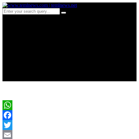
d97-தொடரும் அரச
கைக்கூலிகளின் அட்ட
காகசம் இளம் குடும்பஸ்தர்
குத்திக்கொலை
WhatsApp
Facebook
Twitter