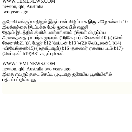
WWW.TEMLNEWS.COM
newton, qld, Australia
two years ago
துரோகி எங்கும் எதிலும் இருப்பான் விழிப்பாக இரு. கீழே உள்ள b 10
இலக்கத்தை இடப்பக்க மேல் மூலையில் எழுதி
தேடும் இடத்தில் கிளிக் பண்ணினால் நீங்கள் விரும்பிய
அனைத்தையும் பார்க முடியும். (பிரிகேடியர் / கேணல்b10.)-( (லெப்
கேணல்b21 ))(. மேஜர் b12 )(கப்டன் b13 )-(2ம் லெப்டினன்ட் b14)
-வீரவேங்கைb15)-( உதவியாழர்) b16 -தலைவர் ஏனைய படம் b17)-
(லெப்டின்ட்b19)B31 கரும்புலிகள்
WWW.TEMLNEWS.COM
newton, qld, Australia two years ago
இதை எவரும் தடை செய்ய முடியாது ஐரோபிய யூனியினில்
பதியப்பட்டுள்ளது,