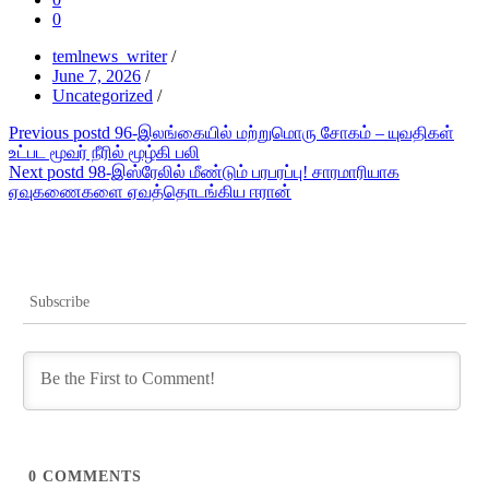
0
temlnews_writer
/
June 7, 2026
/
Uncategorized
/
Post
Previous post
d 96-இலங்கையில் மற்றுமொரு சோகம் – யுவதிகள்
உட்பட மூவர் நீரில் மூழ்கி பலி
navigation
Next post
d 98-இஸ்ரேலில் மீண்டும் பரபரப்பு! சாரமாரியாக
ஏவுகணைகளை ஏவத்தொடங்கிய ஈரான்
Subscribe
0
COMMENTS