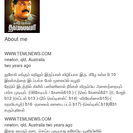
About me
WWW.TEMLNEWS.COM
newton, qld, Australia
two years ago
துரோகி எங்கும் எதிலும் இருப்பான் விழிப்பாக இரு. கீழே உள்ள b 10
இலக்கத்தை இடப்பக்க மேல் மூலையில் எழுதி
தேடும் இடத்தில் கிளிக் பண்ணினால் நீங்கள் விரும்பிய அனைத்தையும்
பார்க முடியும். (பிரிகேடியர் / கேணல்b10.)-( (லெப் கேணல்b21 ))(. மேஜர்
b12 )(கப்டன் b13 )-(2ம் லெப்டினன்ட் b14) -வீரவேங்கைb15)-(
உதவியாழர்) b16 -தலைவர் ஏனைய படம் b17)-(லெப்டின்ட்b19)B31
கரும்புலிகள்
WWW.TEMLNEWS.COM
newton, qld, Australia two years ago
இதை எவரும் தடை செய்ய முடியாது ஐரோபிய யூனியினில்