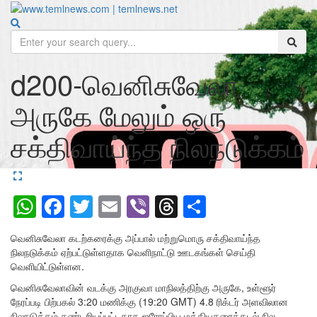
d200-வெனிசுவேலா
அருகே மேலும் ஒரு
சக்திவாய்ந்த நிலநடுக்கம்
WhatsApp
Facebook
Twitter
Email
Viber
Threads
Share
வெனிசுவேலா கடற்கரைக்கு அப்பால் மற்றுமொரு சக்திவாய்ந்த
நிலநடுக்கம் ஏற்பட்டுள்ளதாக வெளிநாட்டு ஊடகங்கள் செய்தி
வெளியிட்டுள்ளன.
வெனிசுவேலாவின் வடக்கு அரகுவா மாநிலத்திற்கு அருகே, உள்ளூர்
நேரப்படி பிற்பகல் 3:20 மணிக்கு (19:20 GMT) 4.8 ரிக்டர் அளவிலான
நிலநடுக்கம் கண்டறியப்பட்டதாக ஐரோப்பிய மத்தியதரைக்கடல் நில