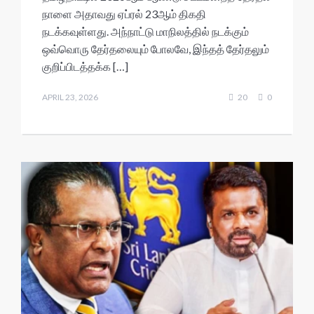
நாளை அதாவது ஏப்ரல் 23ஆம் திகதி
p
o
e
l
e
r
h
நடக்கவுள்ளது. அந்நாட்டு மாநிலத்தில் நடக்கும்
k
r
r
e
a
ஒவ்வொரு தேர்தலையும் போலவே, இந்தத் தேர்தலும்
a
r
குறிப்பிடத்தக்க […]
d
e
APRIL 23, 2026
20
0
s