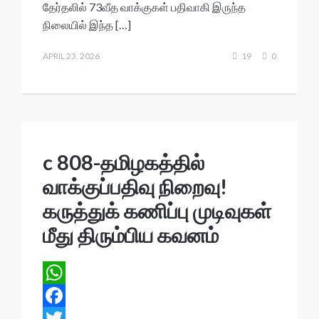
k
r
r
e
a
தேர்தலில் 73வீத வாக்குகள் பதிவாகி இருந்த
a
r
நிலையில் இந்த […]
d
e
APRIL 23, 2026
19
0
s
c 808-தமிழகத்தில்
வாக்குப்பதிவு நிறைவு!
கருத்துக் கணிப்பு முடிவுகள்
மீது திரும்பிய கவனம்
W
h
F