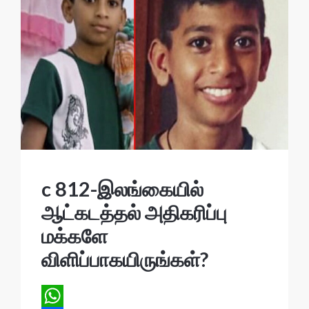
c 812-இலங்கையில்
ஆட்கடத்தல் அதிகரிப்பு
மக்களே
விளிப்பாகயிருங்கள்?