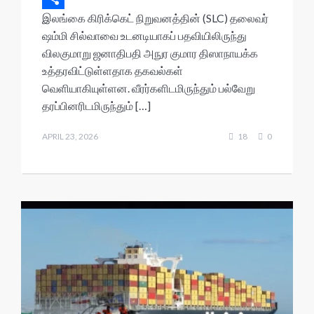
இலங்கை கிரிக்கெட் நிறுவனத்தின் (SLC) தலைவர்
p
o
t
i
b
h
S
ஷம்மி சில்வாவை உடனடியாகப் பதவியிலிருந்து
p
o
e
l
e
r
h
விலகுமாறு ஜனாதிபதி அநுர குமார திஸாநாயக்க
k
r
r
e
a
உத்தரவிட்டுள்ளதாக தகவல்கள்
a
r
வெளியாகியுள்ளன. வீரர்களிடமிருந்தும் பல்வேறு
தரப்பினரிடமிருந்தும் […]
d
e
s
APRIL 23, 2026
18
0