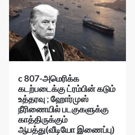
c 807-அமெரிக்க
கடற்படைக்கு ட்ரம்பின் கடும்
உத்தரவு ; ஹோர்முஸ்
நீரிணையில் படகுகளுக்கு
காத்திருக்கும்
ஆபத்து(வீடியோ இணைப்பு)